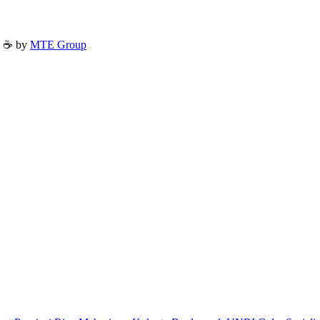
h ☕ by
MTE Group