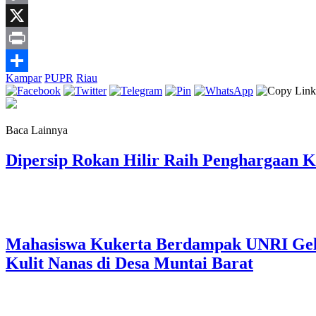
Copy
Link
X
Print
Kampar
PUPR
Riau
Share
Baca Lainnya
Dipersip Rokan Hilir Raih Penghargaan Ke
Mahasiswa Kukerta Berdampak UNRI Gelar
Kulit Nanas di Desa Muntai Barat