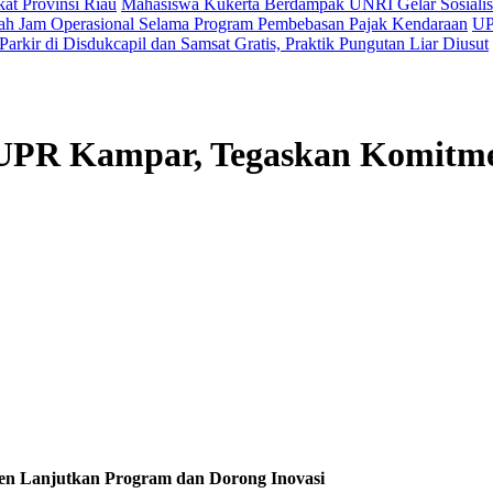
kat Provinsi Riau
Mahasiswa Kukerta Berdampak UNRI Gelar Sosialisa
h Jam Operasional Selama Program Pembebasan Pajak Kendaraan
UP
arkir di Disdukcapil dan Samsat Gratis, Praktik Pungutan Liar Diusut
UPR Kampar, Tegaskan Komitme
n Lanjutkan Program dan Dorong Inovasi