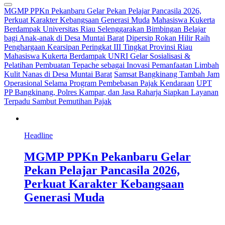
MGMP PPKn Pekanbaru Gelar Pekan Pelajar Pancasila 2026,
Perkuat Karakter Kebangsaan Generasi Muda
Mahasiswa Kukerta
Berdampak Universitas Riau Selenggarakan Bimbingan Belajar
bagi Anak-anak di Desa Muntai Barat
Dipersip Rokan Hilir Raih
Penghargaan Kearsipan Peringkat III Tingkat Provinsi Riau
Mahasiswa Kukerta Berdampak UNRI Gelar Sosialisasi &
Pelatihan Pembuatan Tepache sebagai Inovasi Pemanfaatan Limbah
Kulit Nanas di Desa Muntai Barat
Samsat Bangkinang Tambah Jam
Operasional Selama Program Pembebasan Pajak Kendaraan
UPT
PP Bangkinang, Polres Kampar, dan Jasa Raharja Siapkan Layanan
Terpadu Sambut Pemutihan Pajak
Headline
MGMP PPKn Pekanbaru Gelar
Pekan Pelajar Pancasila 2026,
Perkuat Karakter Kebangsaan
Generasi Muda