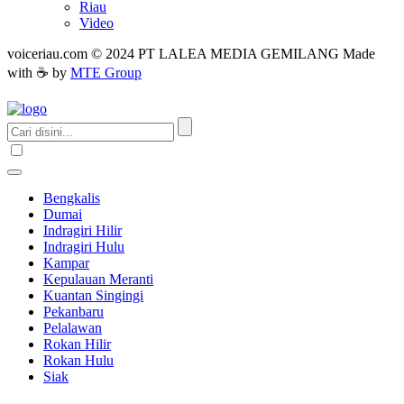
Riau
Video
voiceriau.com © 2024 PT LALEA MEDIA GEMILANG Made
with ☕ by
MTE Group
Bengkalis
Dumai
Indragiri Hilir
Indragiri Hulu
Kampar
Kepulauan Meranti
Kuantan Singingi
Pekanbaru
Pelalawan
Rokan Hilir
Rokan Hulu
Siak