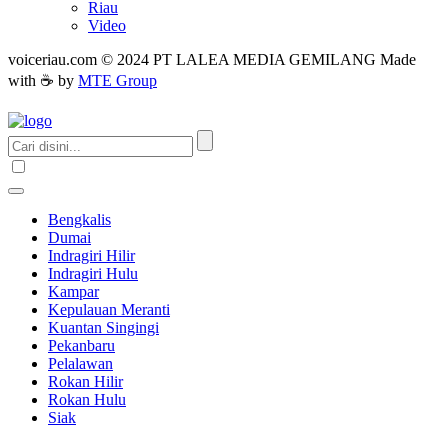
Riau
Video
voiceriau.com © 2024 PT LALEA MEDIA GEMILANG Made
with ☕ by
MTE Group
Bengkalis
Dumai
Indragiri Hilir
Indragiri Hulu
Kampar
Kepulauan Meranti
Kuantan Singingi
Pekanbaru
Pelalawan
Rokan Hilir
Rokan Hulu
Siak