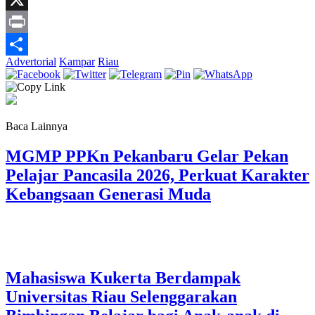
Link
X
Print
Advertorial
Kampar
Riau
Share
Baca Lainnya
MGMP PPKn Pekanbaru Gelar Pekan
Pelajar Pancasila 2026, Perkuat Karakter
Kebangsaan Generasi Muda
Mahasiswa Kukerta Berdampak
Universitas Riau Selenggarakan