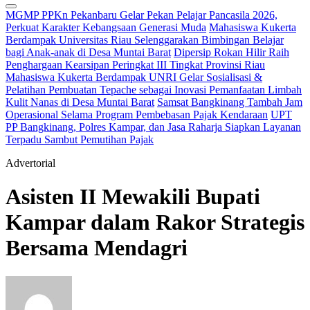
MGMP PPKn Pekanbaru Gelar Pekan Pelajar Pancasila 2026,
Perkuat Karakter Kebangsaan Generasi Muda
Mahasiswa Kukerta
Berdampak Universitas Riau Selenggarakan Bimbingan Belajar
bagi Anak-anak di Desa Muntai Barat
Dipersip Rokan Hilir Raih
Penghargaan Kearsipan Peringkat III Tingkat Provinsi Riau
Mahasiswa Kukerta Berdampak UNRI Gelar Sosialisasi &
Pelatihan Pembuatan Tepache sebagai Inovasi Pemanfaatan Limbah
Kulit Nanas di Desa Muntai Barat
Samsat Bangkinang Tambah Jam
Operasional Selama Program Pembebasan Pajak Kendaraan
UPT
PP Bangkinang, Polres Kampar, dan Jasa Raharja Siapkan Layanan
Terpadu Sambut Pemutihan Pajak
Advertorial
Asisten II Mewakili Bupati
Kampar dalam Rakor Strategis
Bersama Mendagri