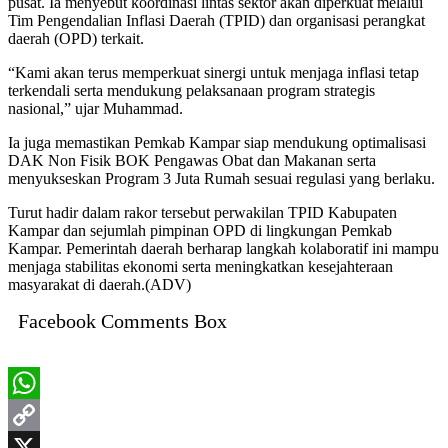
pusat. Ia menyebut koordinasi lintas sektor akan diperkuat melalui
Tim Pengendalian Inflasi Daerah (TPID) dan organisasi perangkat
daerah (OPD) terkait.
“Kami akan terus memperkuat sinergi untuk menjaga inflasi tetap
terkendali serta mendukung pelaksanaan program strategis
nasional,” ujar Muhammad.
Ia juga memastikan Pemkab Kampar siap mendukung optimalisasi
DAK Non Fisik BOK Pengawas Obat dan Makanan serta
menyukseskan Program 3 Juta Rumah sesuai regulasi yang berlaku.
Turut hadir dalam rakor tersebut perwakilan TPID Kabupaten
Kampar dan sejumlah pimpinan OPD di lingkungan Pemkab
Kampar. Pemerintah daerah berharap langkah kolaboratif ini mampu
menjaga stabilitas ekonomi serta meningkatkan kesejahteraan
masyarakat di daerah.(ADV)
Facebook Comments Box
WhatsApp
Copy