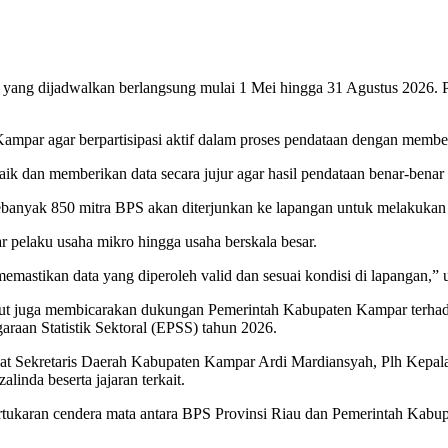
 yang dijadwalkan berlangsung mulai 1 Mei hingga 31 Agustus 2026.
ampar agar berpartisipasi aktif dalam proses pendataan dengan membe
k dan memberikan data secara jujur agar hasil pendataan benar-benar
ebanyak 850 mitra BPS akan diterjunkan ke lapangan untuk melakukan
pelaku usaha mikro hingga usaha berskala besar.
emastikan data yang diperoleh valid dan sesuai kondisi di lapangan,” 
but juga membicarakan dukungan Pemerintah Kabupaten Kampar terhad
aan Statistik Sektoral (EPSS) tahun 2026.
bat Sekretaris Daerah Kabupaten Kampar Ardi Mardiansyah, Plh Kep
nda beserta jajaran terkait.
rtukaran cendera mata antara BPS Provinsi Riau dan Pemerintah Kabupa