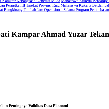
t Karakter Kebangsaan Generasi Muda
Mahasiswa Kukerta Berdampak 
an Peringkat III Tingkat Provinsi Riau
Mahasiswa Kukerta Berdampak 
at Bangkinang Tambah Jam Operasional Selama Program Pembebasan
pati Kampar Ahmad Yuzar Tekank
kan Pentingnya Validitas Data Ekonomi