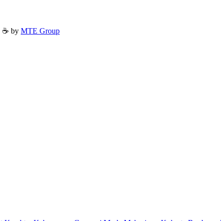
h ☕ by
MTE Group