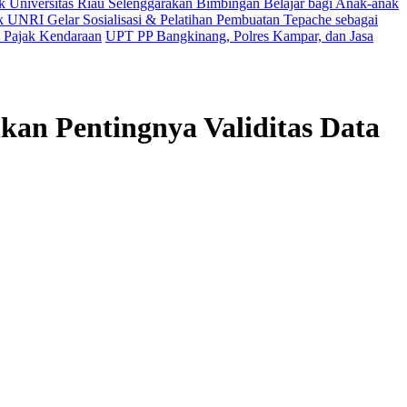
Universitas Riau Selenggarakan Bimbingan Belajar bagi Anak-anak
UNRI Gelar Sosialisasi & Pelatihan Pembuatan Tepache sebagai
 Pajak Kendaraan
UPT PP Bangkinang, Polres Kampar, dan Jasa
an Pentingnya Validitas Data