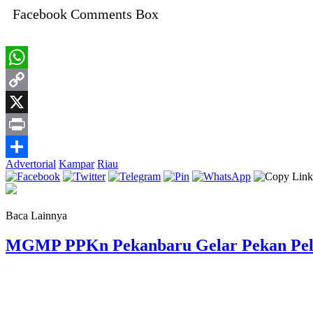
Facebook Comments Box
WhatsApp
Copy
Link
X
Print
Advertorial
Kampar
Riau
Share
Baca Lainnya
MGMP PPKn Pekanbaru Gelar Pekan Pelaj