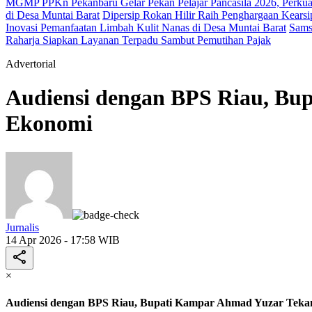
MGMP PPKn Pekanbaru Gelar Pekan Pelajar Pancasila 2026, Perkua
di Desa Muntai Barat
Dipersip Rokan Hilir Raih Penghargaan Kearsip
Inovasi Pemanfaatan Limbah Kulit Nanas di Desa Muntai Barat
Sams
Raharja Siapkan Layanan Terpadu Sambut Pemutihan Pajak
Advertorial
Audiensi dengan BPS Riau, Bu
Ekonomi
Jurnalis
14 Apr 2026 - 17:58 WIB
×
Audiensi dengan BPS Riau, Bupati Kampar Ahmad Yuzar Tekan