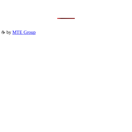
h ☕ by
MTE Group