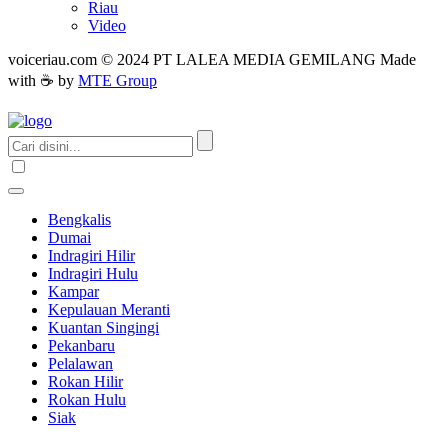
Riau
Video
voiceriau.com © 2024 PT LALEA MEDIA GEMILANG Made
with ☕ by
MTE Group
Bengkalis
Dumai
Indragiri Hilir
Indragiri Hulu
Kampar
Kepulauan Meranti
Kuantan Singingi
Pekanbaru
Pelalawan
Rokan Hilir
Rokan Hulu
Siak