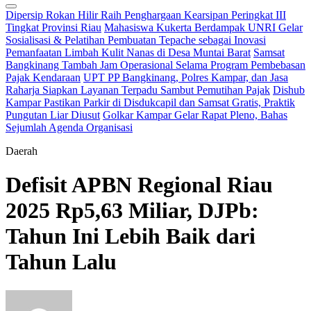
Dipersip Rokan Hilir Raih Penghargaan Kearsipan Peringkat III
Tingkat Provinsi Riau
Mahasiswa Kukerta Berdampak UNRI Gelar
Sosialisasi & Pelatihan Pembuatan Tepache sebagai Inovasi
Pemanfaatan Limbah Kulit Nanas di Desa Muntai Barat
Samsat
Bangkinang Tambah Jam Operasional Selama Program Pembebasan
Pajak Kendaraan
UPT PP Bangkinang, Polres Kampar, dan Jasa
Raharja Siapkan Layanan Terpadu Sambut Pemutihan Pajak
Dishub
Kampar Pastikan Parkir di Disdukcapil dan Samsat Gratis, Praktik
Pungutan Liar Diusut
Golkar Kampar Gelar Rapat Pleno, Bahas
Sejumlah Agenda Organisasi
Daerah
Defisit APBN Regional Riau
2025 Rp5,63 Miliar, DJPb:
Tahun Ini Lebih Baik dari
Tahun Lalu