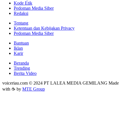
Kode Etik
Pedoman Media Siber
Redaksi
Tentang
Ketentuan dan Kebijakan Privacy
Pedoman Media Siber
Bantuan
Iklan
Karir
Beranda
Trending
Berita Video
voiceriau.com © 2024 PT LALEA MEDIA GEMILANG Made
with ☕ by
MTE Group