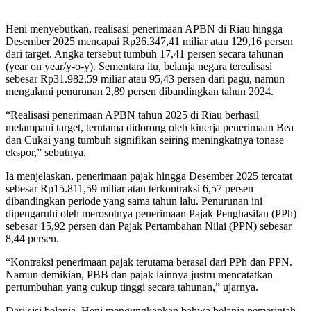
Heni menyebutkan, realisasi penerimaan APBN di Riau hingga
Desember 2025 mencapai Rp26.347,41 miliar atau 129,16 persen
dari target. Angka tersebut tumbuh 17,41 persen secara tahunan
(year on year/y-o-y). Sementara itu, belanja negara terealisasi
sebesar Rp31.982,59 miliar atau 95,43 persen dari pagu, namun
mengalami penurunan 2,89 persen dibandingkan tahun 2024.
“Realisasi penerimaan APBN tahun 2025 di Riau berhasil
melampaui target, terutama didorong oleh kinerja penerimaan Bea
dan Cukai yang tumbuh signifikan seiring meningkatnya tonase
ekspor,” sebutnya.
Ia menjelaskan, penerimaan pajak hingga Desember 2025 tercatat
sebesar Rp15.811,59 miliar atau terkontraksi 6,57 persen
dibandingkan periode yang sama tahun lalu. Penurunan ini
dipengaruhi oleh merosotnya penerimaan Pajak Penghasilan (PPh)
sebesar 15,92 persen dan Pajak Pertambahan Nilai (PPN) sebesar
8,44 persen.
“Kontraksi penerimaan pajak terutama berasal dari PPh dan PPN.
Namun demikian, PBB dan pajak lainnya justru mencatatkan
pertumbuhan yang cukup tinggi secara tahunan,” ujarnya.
Dari sisi belanja, Heni mengungkapkan bahwa belanja pemerintah