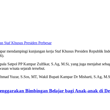
Perbesar
 mendampingi kunjungan kerja Staf Khusus Presiden Republik Indone
6).
pala Satpol PP Kampar Zulfikar, S.Ag, M.Si, yang juga menjabat seba
asan wisata sejarah tersebut.
mad Yuzar, S.Sos, MT, Wakil Bupati Kampar Dr Misharti, S.Ag, M.Si,
enggarakan Bimbingan Belajar bagi Anak-anak di De