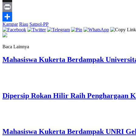
Link
X
Print
Kampar
Riau
Satpol-PP
Share
Baca Lainnya
Mahasiswa Kukerta Berdampak Universita
Dipersip Rokan Hilir Raih Penghargaan Ke
Mahasiswa Kukerta Berdampak UNRI Gelar