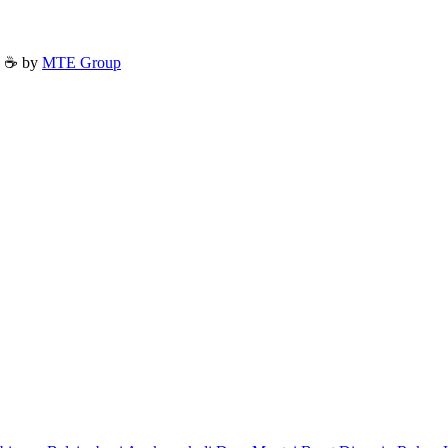
h ☕ by
MTE Group