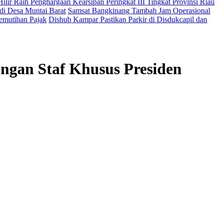
ilir Raih Penghargaan Kearsipan Peringkat III Tingkat Provinsi Riau
di Desa Muntai Barat
Samsat Bangkinang Tambah Jam Operasional
emutihan Pajak
Dishub Kampar Pastikan Parkir di Disdukcapil dan
ngan Staf Khusus Presiden