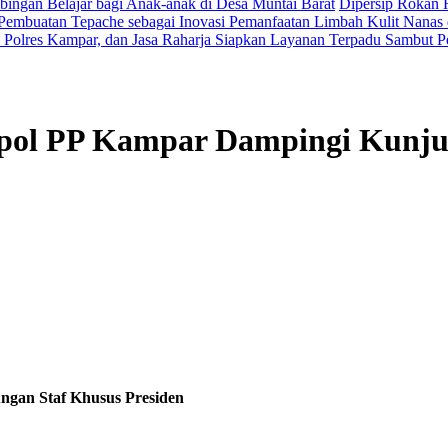
ingan Belajar bagi Anak-anak di Desa Muntai Barat
Dipersip Rokan H
Pembuatan Tepache sebagai Inovasi Pemanfaatan Limbah Kulit Nanas 
Polres Kampar, dan Jasa Raharja Siapkan Layanan Terpadu Sambut P
tpol PP Kampar Dampingi Kunju
ngan Staf Khusus Presiden