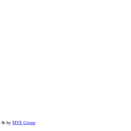
h ☕ by
MTE Group