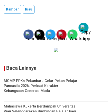
at
py
t
ar
Kampar
Riau
s
Li
e
A
n
p
k
p
Baca Lainnya
MGMP PPKn Pekanbaru Gelar Pekan Pelajar
Pancasila 2026, Perkuat Karakter
Kebangsaan Generasi Muda
Mahasiswa Kukerta Berdampak Universitas
Riau Selenggarakan Bimbingan Belajar bagi