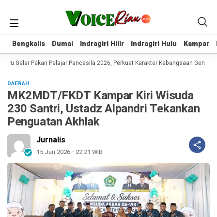
Bengkalis
Bengkalis
Dumai
Dumai
Indragiri Hilir
Indragiri Hilir
Indragiri Hulu
Indragiri Hulu
Kampar
Kampar
u Gelar Pekan Pelajar Pancasila 2026, Perkuat Karakter Kebangsaan Generasi
DAERAH
MK2MDT/FKDT Kampar Kiri Wisuda
230 Santri, Ustadz Alpandri Tekankan
Penguatan Akhlak
Jurnalis
15 Jun 2026 - 22:21 WIB