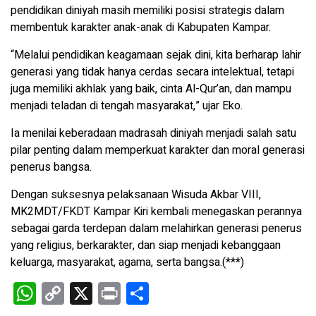
pendidikan diniyah masih memiliki posisi strategis dalam
membentuk karakter anak-anak di Kabupaten Kampar.
“Melalui pendidikan keagamaan sejak dini, kita berharap lahir
generasi yang tidak hanya cerdas secara intelektual, tetapi
juga memiliki akhlak yang baik, cinta Al-Qur’an, dan mampu
menjadi teladan di tengah masyarakat,” ujar Eko.
Ia menilai keberadaan madrasah diniyah menjadi salah satu
pilar penting dalam memperkuat karakter dan moral generasi
penerus bangsa.
Dengan suksesnya pelaksanaan Wisuda Akbar VIII,
MK2MDT/FKDT Kampar Kiri kembali menegaskan perannya
sebagai garda terdepan dalam melahirkan generasi penerus
yang religius, berkarakter, dan siap menjadi kebanggaan
keluarga, masyarakat, agama, serta bangsa.(***)
W
C
X
Pr
S
h
o
in
h