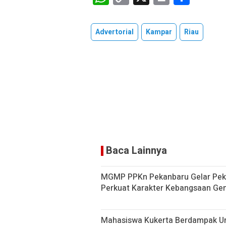
h
o
in
h
at
py
t
ar
Advertorial
Kampar
Riau
s
Li
e
A
n
p
k
p
Baca Lainnya
MGMP PPKn Pekanbaru Gelar Peka
Perkuat Karakter Kebangsaan Ge
Mahasiswa Kukerta Berdampak Un