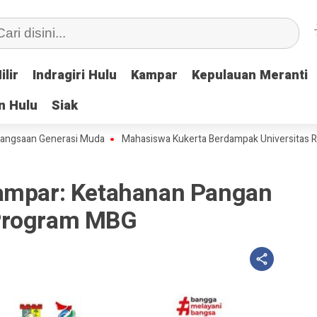
ilir
ilir
Indragiri Hulu
Indragiri Hulu
Kampar
Kampar
Kepulauan Meranti
Kepulauan Meranti
n Hulu
n Hulu
Siak
Siak
n Generasi Muda
Mahasiswa Kukerta Berdampak Universitas Riau Sele
ampar: Ketahanan Pangan
Program MBG