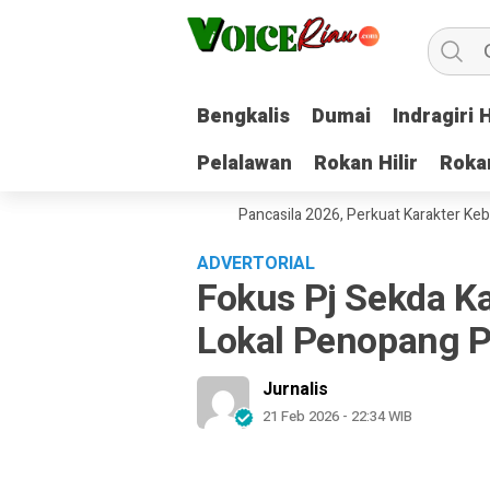
Bengkalis
Bengkalis
Dumai
Dumai
Indragiri H
Indragiri H
Pelalawan
Pelalawan
Rokan Hilir
Rokan Hilir
Roka
Roka
baru Gelar Pekan Pelajar Pancasila 2026, Perkuat Karakter Kebangsaa
ADVERTORIAL
Fokus Pj Sekda K
Lokal Penopang 
Jurnalis
21 Feb 2026 - 22:34 WIB