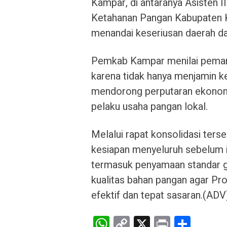
Kampar, di antaranya Asisten
Ketahanan Pangan Kabupaten Ka
menandai keseriusan daerah 
Pemkab Kampar menilai pemanfa
karena tidak hanya menjamin k
mendorong perputaran ekonomi 
pelaku usaha pangan lokal.
Melalui rapat konsolidasi ter
kesiapan menyeluruh sebelum i
termasuk penyamaan standar gi
kualitas bahan pangan agar Pr
efektif dan tepat sasaran.(ADV
W
C
X
Pr
S