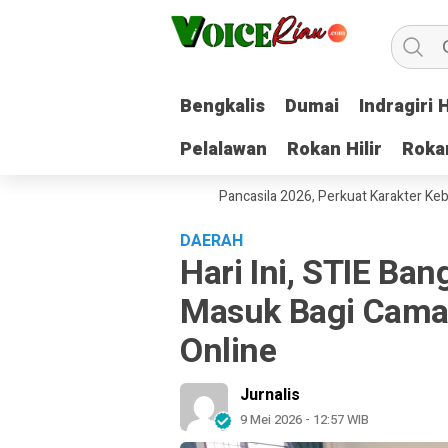
Bengkalis
Bengkalis
Dumai
Dumai
Indragiri H
Indragiri H
Pelalawan
Pelalawan
Rokan Hilir
Rokan Hilir
Roka
Roka
aru Gelar Pekan Pelajar Pancasila 2026, Perkuat Karakter Kebangsaan
DAERAH
Hari Ini, STIE Ba
Masuk Bagi Cama
Online
Jurnalis
9 Mei 2026 - 12:57 WIB