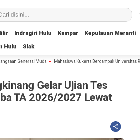
ilir
ilir
Indragiri Hulu
Indragiri Hulu
Kampar
Kampar
Kepulauan Meranti
Kepulauan Meranti
n Hulu
n Hulu
Siak
Siak
 Generasi Muda
Mahasiswa Kukerta Berdampak Universitas Riau Seleng
ngkinang Gelar Ujian Tes
ba TA 2026/2027 Lewat