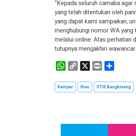
“Kepada seluruh camaba agar 
yang telah ditentukan oleh pa
yang dapat kami sampaikan, un
menghubungi nomor WA yang tela
melalui online. Atas perhatian
tutupnya mengakhiri wawancara
W
C
X
Pr
S
h
o
in
h
at
py
t
ar
Kampar
Riau
STIE Bangkinang
s
Li
e
A
n
p
k
p