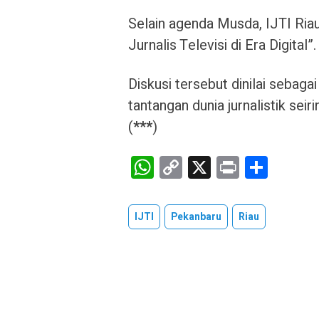
Selain agenda Musda, IJTI Ria
Jurnalis Televisi di Era Digital”.
Diskusi tersebut dinilai sebag
tantangan dunia jurnalistik sei
(
***
)
W
C
X
Pr
S
h
o
in
h
at
py
t
ar
IJTI
Pekanbaru
Riau
s
Li
e
A
n
p
k
p