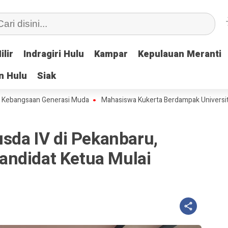
ilir
ilir
Indragiri Hulu
Indragiri Hulu
Kampar
Kampar
Kepulauan Meranti
Kepulauan Meranti
n Hulu
n Hulu
Siak
Siak
gsaan Generasi Muda
Mahasiswa Kukerta Berdampak Universitas Riau 
usda IV di Pekanbaru,
ndidat Ketua Mulai