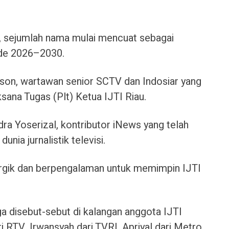
 sejumlah nama mulai mencuat sebagai
ode 2026–2030.
son, wartawan senior SCTV dan Indosiar yang
ksana Tugas (Plt) Ketua IJTI Riau.
dra Yoserizal, kontributor iNews yang telah
nia jurnalistik televisi.
nergik dan berpengalaman untuk memimpin IJTI
ga disebut-sebut di kalangan anggota IJTI
ri RTV, Irwansyah dari TVRI, Apriyal dari Metro