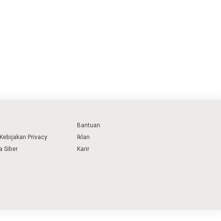
Bantuan
Kebijakan Privacy
Iklan
 Siber
Karir