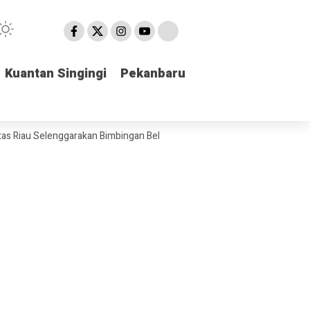
Kuantan Singingi
Kuantan Singingi
Pekanbaru
Pekanbaru
Selenggarakan Bimbingan Belajar bagi Anak-anak di Desa Muntai Barat