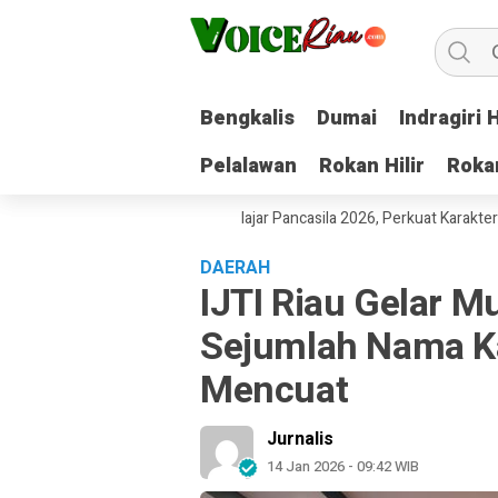
Bengkalis
Bengkalis
Dumai
Dumai
Indragiri H
Indragiri H
Pelalawan
Pelalawan
Rokan Hilir
Rokan Hilir
Roka
Roka
ekanbaru Gelar Pekan Pelajar Pancasila 2026, Perkuat Karakter Keban
DAERAH
IJTI Riau Gelar M
Sejumlah Nama Ka
Mencuat
Jurnalis
14 Jan 2026 - 09:42 WIB