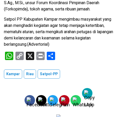
S.Ag., M.Si., unsur Forum Koordinasi Pimpinan Daerah
(Forkopimda), tokoh agama, serta ribuan jamaah.
Satpol PP Kabupaten Kampar mengimbau masyarakat yang
akan menghadiri kegiatan agar tetap menjaga ketertiban,
mematuhi aturan, serta mengikuti arahan petugas di lapangan
demi kelancaran dan keamanan selama kegiatan
berlangsung.(Advertorial)
W
C
X
Pr
S
h
o
in
h
at
py
t
ar
Kampar
Riau
Satpol-PP
s
Li
e
A
n
p
k
p