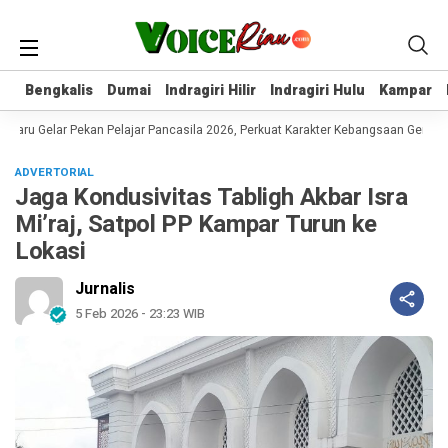
Bengkalis
Bengkalis
Dumai
Dumai
Indragiri Hilir
Indragiri Hilir
Indragiri Hulu
Indragiri Hulu
Kampar
Kampar
aru Gelar Pekan Pelajar Pancasila 2026, Perkuat Karakter Kebangsaan Generas
ADVERTORIAL
Jaga Kondusivitas Tabligh Akbar Isra
Mi’raj, Satpol PP Kampar Turun ke
Lokasi
Jurnalis
5 Feb 2026 - 23:23 WIB