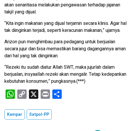
akan senantiasa melakukan pengawasan terhadap jajanan
takjil yang dijual.
“Kita ingin makanan yang dijual terjamin secara klinis. Agar hal
tak diinginkan terjadi, seperti keracunan makanan,” ujarnya.
Arizon pun menghimbau para pedagang untuk berjualan
secara jujur dan bisa memastikan barang dagangannya aman
dari hal yang tak diinginkan.
“Rezeki itu sudah diatur Allah SWT, maka jujurlah dalam
berjualan, insyaallah rezeki akan mengalir. Tetap kedepankan
kebutuhan konsumen,” pungkasnya.(***)
W
C
X
Pr
S
h
o
in
h
at
py
t
ar
Kampar
Satpol-PP
s
Li
e