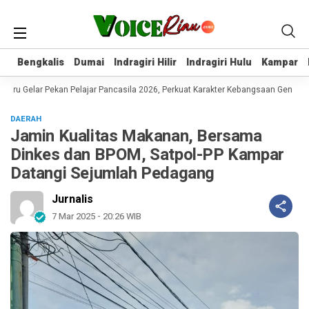
Bengkalis
Bengkalis
Dumai
Dumai
Indragiri Hilir
Indragiri Hilir
Indragiri Hulu
Indragiri Hulu
Kampar
Kampar
ru Gelar Pekan Pelajar Pancasila 2026, Perkuat Karakter Kebangsaan Generasi
DAERAH
Jamin Kualitas Makanan, Bersama
Dinkes dan BPOM, Satpol-PP Kampar
Datangi Sejumlah Pedagang
Jurnalis
7 Mar 2025 - 20:26 WIB