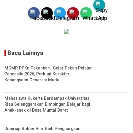
A
n
p
k
p
Baca Lainnya
MGMP PPKn Pekanbaru Gelar Pekan Pelajar
Pancasila 2026, Perkuat Karakter
Kebangsaan Generasi Muda
Mahasiswa Kukerta Berdampak Universitas
Riau Selenggarakan Bimbingan Belajar bagi
Anak-anak di Desa Muntai Barat
Dipersip Rokan Hilir Raih Penghargaan