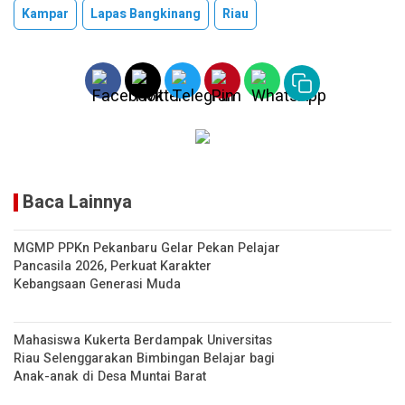
at
py
t
ar
Kampar
Lapas Bangkinang
Riau
s
Li
e
A
n
p
k
p
Baca Lainnya
MGMP PPKn Pekanbaru Gelar Pekan Pelajar
Pancasila 2026, Perkuat Karakter
Kebangsaan Generasi Muda
Mahasiswa Kukerta Berdampak Universitas
Riau Selenggarakan Bimbingan Belajar bagi
Anak-anak di Desa Muntai Barat