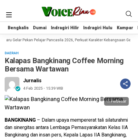
Bengkalis
Bengkalis
Dumai
Dumai
Indragiri Hilir
Indragiri Hilir
Indragiri Hulu
Indragiri Hulu
Kampar
Kampar
baru Gelar Pekan Pelajar Pancasila 2026, Perkuat Karakter Kebangsaan Genera
DAERAH
Kalapas Bangkinang Coffee Morning
Bersama Wartawan
Jurnalis
4 Feb 2025 - 15:39 WIB
Perbesar
BANGKINANG
– Dalam upaya mempererat tali silaturahmi
dan sinergitas antara Lembaga Pemasyarakatan Kelas IIA
Bangkinang dan insan pers, Kepala Lapas IIA Bangkinang,