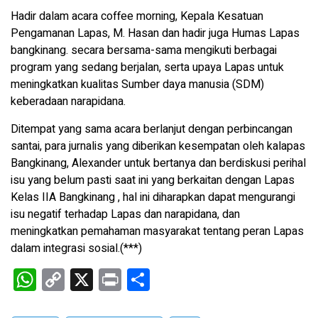
Hadir dalam acara coffee morning, Kepala Kesatuan
Pengamanan Lapas, M. Hasan dan hadir juga Humas Lapas
bangkinang. secara bersama-sama mengikuti berbagai
program yang sedang berjalan, serta upaya Lapas untuk
meningkatkan kualitas Sumber daya manusia (SDM)
keberadaan narapidana.
Ditempat yang sama acara berlanjut dengan perbincangan
santai, para jurnalis yang diberikan kesempatan oleh kalapas
Bangkinang, Alexander untuk bertanya dan berdiskusi perihal
isu yang belum pasti saat ini yang berkaitan dengan Lapas
Kelas IIA Bangkinang , hal ini diharapkan dapat mengurangi
isu negatif terhadap Lapas dan narapidana, dan
meningkatkan pemahaman masyarakat tentang peran Lapas
dalam integrasi sosial.(***)
W
C
X
Pr
S
h
o
in
h