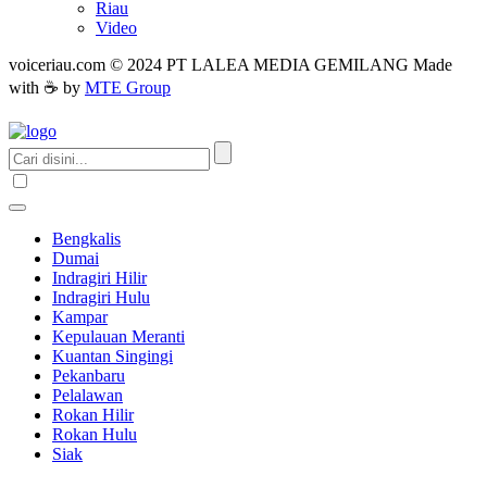
Riau
Video
voiceriau.com © 2024 PT LALEA MEDIA GEMILANG Made
with ☕ by
MTE Group
Bengkalis
Dumai
Indragiri Hilir
Indragiri Hulu
Kampar
Kepulauan Meranti
Kuantan Singingi
Pekanbaru
Pelalawan
Rokan Hilir
Rokan Hulu
Siak