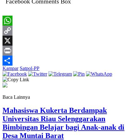
Facebook Comments Box
WhatsApp
Copy
Link
X
Print
Kampar
Satpol-PP
Share
Baca Lainnya
Mahasiswa Kukerta Berdampak
Universitas Riau Selenggarakan
Bimbingan Belajar bagi Anak-anak di
Desa Muntai Barat