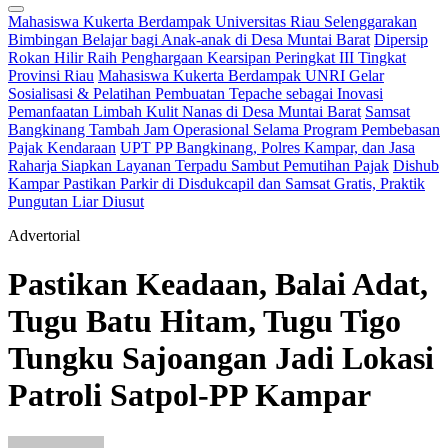
Mahasiswa Kukerta Berdampak Universitas Riau Selenggarakan
Bimbingan Belajar bagi Anak-anak di Desa Muntai Barat
Dipersip
Rokan Hilir Raih Penghargaan Kearsipan Peringkat III Tingkat
Provinsi Riau
Mahasiswa Kukerta Berdampak UNRI Gelar
Sosialisasi & Pelatihan Pembuatan Tepache sebagai Inovasi
Pemanfaatan Limbah Kulit Nanas di Desa Muntai Barat
Samsat
Bangkinang Tambah Jam Operasional Selama Program Pembebasan
Pajak Kendaraan
UPT PP Bangkinang, Polres Kampar, dan Jasa
Raharja Siapkan Layanan Terpadu Sambut Pemutihan Pajak
Dishub
Kampar Pastikan Parkir di Disdukcapil dan Samsat Gratis, Praktik
Pungutan Liar Diusut
Advertorial
Pastikan Keadaan, Balai Adat,
Tugu Batu Hitam, Tugu Tigo
Tungku Sajoangan Jadi Lokasi
Patroli Satpol-PP Kampar