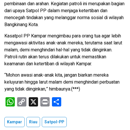
pembinaan dan arahan. Kegiatan patroli ini merupakan bagian
dari upaya Satpol PP dalam menjaga ketertiban dan
mencegah tindakan yang melanggar norma sosial di wilayah
Bangkinang Kota.
Kasatpol PP Kampar mengimbau para orang tua agar lebih
mengawasi aktivitas anak-anak mereka, terutama saat larut
malam, demi menghindari hal-hal yang tidak diinginkan.
Patroli rutin akan terus dilakukan untuk memastikan
keamanan dan ketertiban di wilayah Kampar.
“Mohon awasi anak-anak kita, jangan biarkan mereka
keluyuran hingga larut malam demi menghindari perbuatan
yang tidak diinginkan,” himbaunya.(***)
W
C
X
Pr
S
h
o
in
h
at
py
t
ar
Kampar
Riau
Satpol-PP
s
Li
e