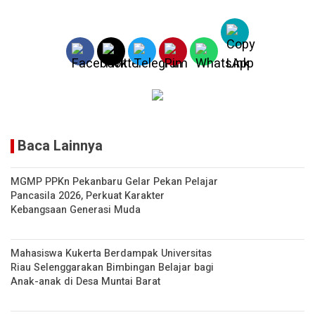
A
n
p
k
p
Baca Lainnya
MGMP PPKn Pekanbaru Gelar Pekan Pelajar
Pancasila 2026, Perkuat Karakter
Kebangsaan Generasi Muda
Mahasiswa Kukerta Berdampak Universitas
Riau Selenggarakan Bimbingan Belajar bagi
Anak-anak di Desa Muntai Barat