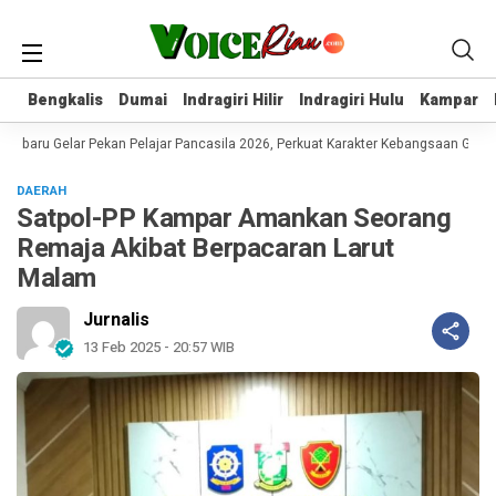
Bengkalis
Bengkalis
Dumai
Dumai
Indragiri Hilir
Indragiri Hilir
Indragiri Hulu
Indragiri Hulu
Kampar
Kampar
baru Gelar Pekan Pelajar Pancasila 2026, Perkuat Karakter Kebangsaan Gener
DAERAH
Satpol-PP Kampar Amankan Seorang
Remaja Akibat Berpacaran Larut
Malam
Jurnalis
13 Feb 2025 - 20:57 WIB