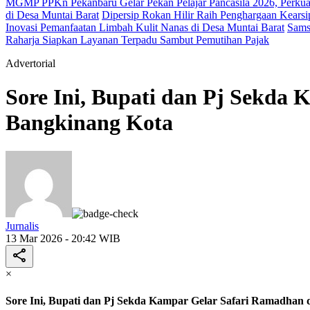
MGMP PPKn Pekanbaru Gelar Pekan Pelajar Pancasila 2026, Perkua
di Desa Muntai Barat
Dipersip Rokan Hilir Raih Penghargaan Kearsip
Inovasi Pemanfaatan Limbah Kulit Nanas di Desa Muntai Barat
Sams
Raharja Siapkan Layanan Terpadu Sambut Pemutihan Pajak
Advertorial
Sore Ini, Bupati dan Pj Sekda
Bangkinang Kota
Jurnalis
13 Mar 2026 - 20:42 WIB
×
Sore Ini, Bupati dan Pj Sekda Kampar Gelar Safari Ramadhan 