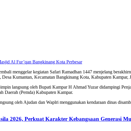
Perbesar
enggelar kegiatan Safari Ramadhan 1447 menjelang berakhirnya bu
Desa Kumantan, Kecamatan Bangkinang Kota, Kabupaten Kampar, Jum’
impin langsung oleh Bupati Kampar H Ahmad Yuzar didampingi Penja
tah Daerah (Pemda) Kabupaten Kampar.
angsung oleh Ajudan dan Waplri menggunakan kendaraan dinas disambut
ila 2026, Perkuat Karakter Kebangsaan Generasi M