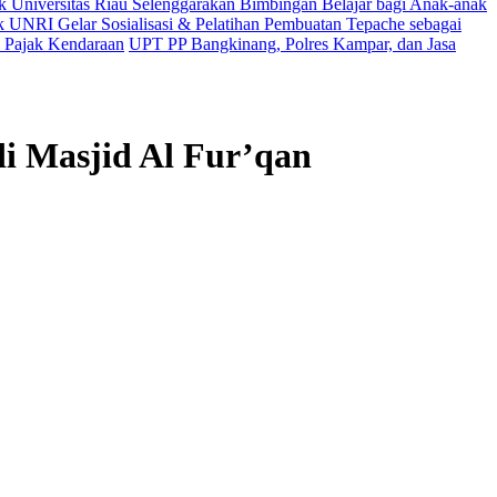
Universitas Riau Selenggarakan Bimbingan Belajar bagi Anak-anak
UNRI Gelar Sosialisasi & Pelatihan Pembuatan Tepache sebagai
 Pajak Kendaraan
UPT PP Bangkinang, Polres Kampar, dan Jasa
i Masjid Al Fur’qan