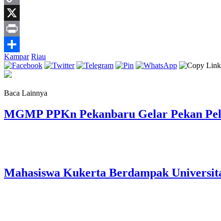
Copy
Link
X
Print
Kampar
Riau
Share
Baca Lainnya
MGMP PPKn Pekanbaru Gelar Pekan Pelaj
Mahasiswa Kukerta Berdampak Universita