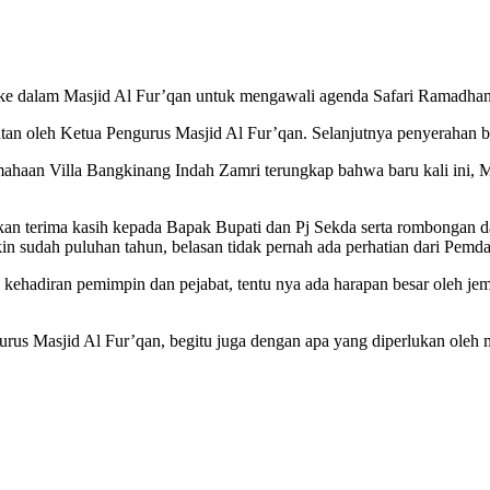
ke dalam Masjid Al Fur’qan untuk mengawali agenda Safari Ramadha
an oleh Ketua Pengurus Masjid Al Fur’qan. Selanjutnya penyerahan b
aan Villa Bangkinang Indah Zamri terungkap bahwa baru kali ini, M
n terima kasih kepada Bapak Bupati dan Pj Sekda serta rombongan d
in sudah puluhan tahun, belasan tidak pernah ada perhatian dari Pemd
n kehadiran pemimpin dan pejabat, tentu nya ada harapan besar oleh j
rus Masjid Al Fur’qan, begitu juga dengan apa yang diperlukan oleh 