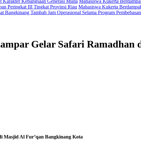
t Karakter Kebangsaan Generasi Muda
Mahasiswa Kukerta Berdampak 
an Peringkat III Tingkat Provinsi Riau
Mahasiswa Kukerta Berdampak 
at Bangkinang Tambah Jam Operasional Selama Program Pembebasan
 Kampar Gelar Safari Ramadhan d
di Masjid Al Fur’qan Bangkinang Kota