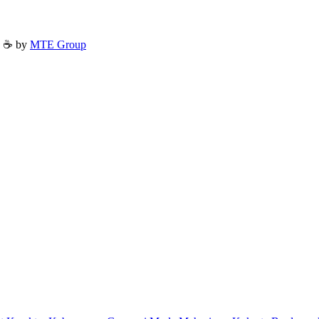
h ☕ by
MTE Group