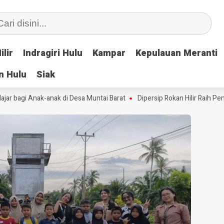
ilir
ilir
Indragiri Hulu
Indragiri Hulu
Kampar
Kampar
Kepulauan Meranti
Kepulauan Meranti
n Hulu
n Hulu
Siak
Siak
bagi Anak-anak di Desa Muntai Barat
Dipersip Rokan Hilir Raih Penghar