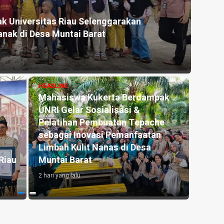
HEADLI
Jam Operasional Selama Program
Mahas
n
Bimbi
8 menit 
HEADLINE
HEADLI
Dishub Kampar Pastikan Parkir di
Diper
mbut
Disdukcapil dan Samsat Gratis,
Peng
Praktik Pungutan Liar Diusut
Perin
1 minggu yang lalu
1 hari y