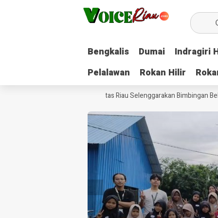
Bengkalis
Bengkalis
Dumai
Dumai
Indragiri H
Indragiri H
Pelalawan
Pelalawan
Rokan Hilir
Rokan Hilir
Roka
Roka
 Kukerta Berdampak Universitas Riau Selenggarakan Bimbingan Belajar 