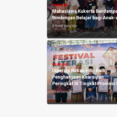
HEADLINE
nggarakan
Samsat Bangkinang Tambah 
at
Pembebasan Pajak Kendaraa
6 hari yang lalu
kerta Berdampak
ialisasi &
HEADLINE
buatan Tepache
UPT PP Bangkinang, Polres
si Pemanfaatan
Kampar, dan Jasa Raharja
anas di Desa
Siapkan Layanan Terpadu Sa
Pemutihan Pajak
1 minggu yang lalu