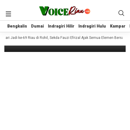
Headline
Mahasiswa Kukerta Berdampak
Universitas Riau Selenggarakan
Bengkalis
Bengkalis
Dumai
Dumai
Indragiri Hilir
Indragiri Hilir
Indragiri Hulu
Indragiri Hulu
Kampar
Kampar
Bimbingan Belajar bagi Anak-anak di
Desa Muntai Barat
 Hari Jadi ke-69 Riau di Rohil, Sekda Fauzi Efrizal Ajak Semua Elemen Bersat