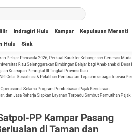
ilir
Indragiri Hulu
Kampar
Kepulauan Meranti
n Hulu
Siak
n Pelajar Pancasila 2026, Perkuat Karakter Kebangsaan Generasi Muda
versitas Riau Selenggarakan Bimbingan Belajar bagi Anak-anak di Desa 
gaan Kearsipan Peringkat III Tingkat Provinsi Riau
I Gelar Sosialisasi & Pelatihan Pembuatan Tepache sebagai Inovasi Pem
Operasional Selama Program Pembebasan Pajak Kendaraan
ar, dan Jasa Raharja Siapkan Layanan Terpadu Sambut Pemutihan Pajak
 Satpol-PP Kampar Pasang
erjualan di Taman dan