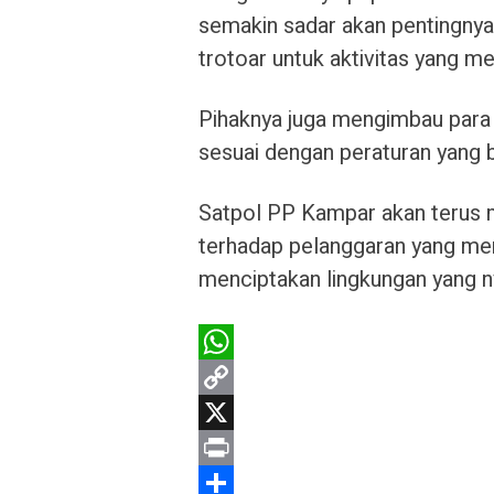
semakin sadar akan pentingny
trotoar untuk aktivitas yang me
Pihaknya juga mengimbau para
sesuai dengan peraturan yang b
Satpol PP Kampar akan terus
terhadap pelanggaran yang me
menciptakan lingkungan yang n
W
h
C
a
o
X
t
p
P