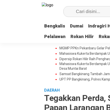
Bengkalis
Dumai
Indragiri H
Pelalawan
Rokan Hilir
Roka
MGMP PPKn Pekanbaru Gelar Peka
Mahasiswa Kukerta Berdampak Uni
Dipersip Rokan Hilir Raih Penghar
Mahasiswa Kukerta Berdampak UNR
Desa Muntai Barat
Samsat Bangkinang Tambah Jam 
UPT PP Bangkinang, Polres Kamp
DAERAH
Tegakkan Perda,
Papan Larangan B