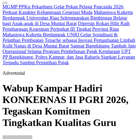
MGMP PPKn Pekanbaru Gelar Pekan Pelajar Pancasila 2026,
Perkuat Karakter Kebangsaan Generasi Muda
Mahasiswa Kukerta
Berdampak Universitas Riau Selenggarakan Bimbingan Belajar
bagi Anak-anak di Desa Muntai Barat
Dipersip Rokan Hilir Raih
Penghargaan Kearsipan Peringkat III Tingkat Provinsi Riau
Mahasiswa Kukerta Berdampak UNRI Gelar Sosialisasi &
Pelatihan Pembuatan Tepache sebagai Inovasi Pemanfaatan Limbah
Kulit Nanas di Desa Muntai Barat
Samsat Bangkinang Tambah Jam
Operasional Selama Program Pembebasan Pajak Kendaraan
UPT
PP Bangkinang, Polres Kampar, dan Jasa Raharja Siapkan Layanan
Terpadu Sambut Pemutihan Pajak
Advertorial
Wabup Kampar Hadiri
KONKERNAS II PGRI 2026,
Tegaskan Komitmen
Tingkatkan Kualitas Guru