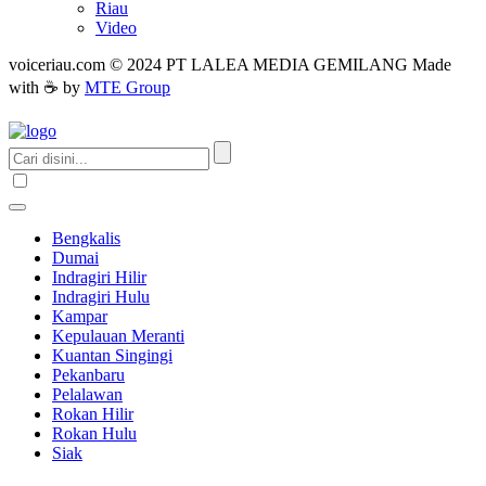
Riau
Video
voiceriau.com © 2024 PT LALEA MEDIA GEMILANG Made
with ☕ by
MTE Group
Bengkalis
Dumai
Indragiri Hilir
Indragiri Hulu
Kampar
Kepulauan Meranti
Kuantan Singingi
Pekanbaru
Pelalawan
Rokan Hilir
Rokan Hulu
Siak