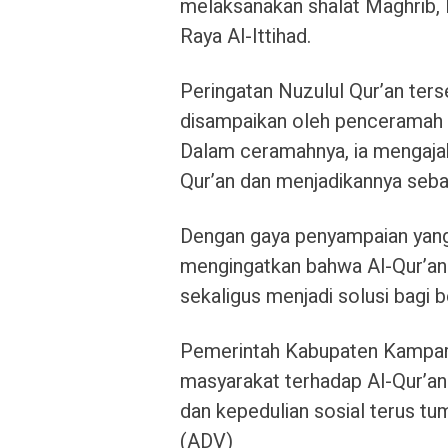
melaksanakan shalat Maghrib, I
Raya Al-Ittihad.
Peringatan Nuzulul Qur’an ters
disampaikan oleh penceramah s
Dalam ceramahnya, ia mengajak
Qur’an dan menjadikannya seba
Dengan gaya penyampaian yang
mengingatkan bahwa Al-Qur’a
sekaligus menjadi solusi bagi 
Pemerintah Kabupaten Kampar b
masyarakat terhadap Al-Qur’an 
dan kepedulian sosial terus t
(ADV)