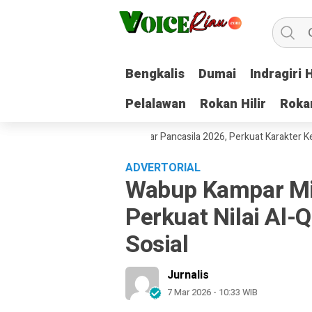
Bengkalis
Bengkalis
Dumai
Dumai
Indragiri H
Indragiri H
Pelalawan
Pelalawan
Rokan Hilir
Rokan Hilir
Roka
Roka
nbaru Gelar Pekan Pelajar Pancasila 2026, Perkuat Karakter Kebangsa
ADVERTORIAL
Wabup Kampar Mis
Perkuat Nilai Al-
Sosial
Jurnalis
7 Mar 2026 - 10:33 WIB