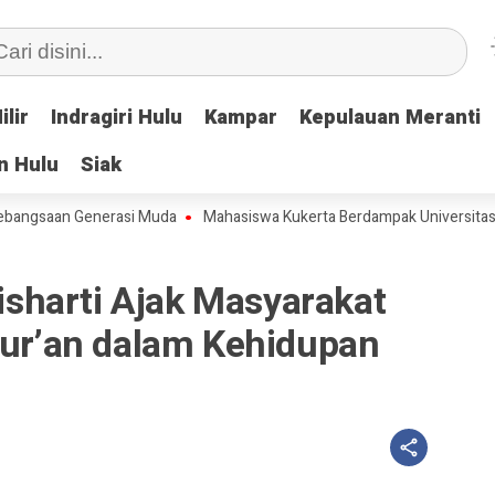
ilir
ilir
Indragiri Hulu
Indragiri Hulu
Kampar
Kampar
Kepulauan Meranti
Kepulauan Meranti
n Hulu
n Hulu
Siak
Siak
an Generasi Muda
Mahasiswa Kukerta Berdampak Universitas Riau Sele
harti Ajak Masyarakat
Qur’an dalam Kehidupan