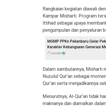
Rangkaian kegiatan diawali de
Kampar Misharti. Program ters
Ittihad sebagai upaya memban
pengumpulan dan penyaluran be
MGMP PPKn Pekanbaru Gelar Pekan
Karakter Kebangsaan Generasi M
Jurnalis
Dalam sambutannya, Misharti 
Nuzulul Qur’an sebagai moment
Qur’an serta menjadikannya se
Menurutnya, Al-Qur’an tidak han
maknanya dan diamalkan dalam 