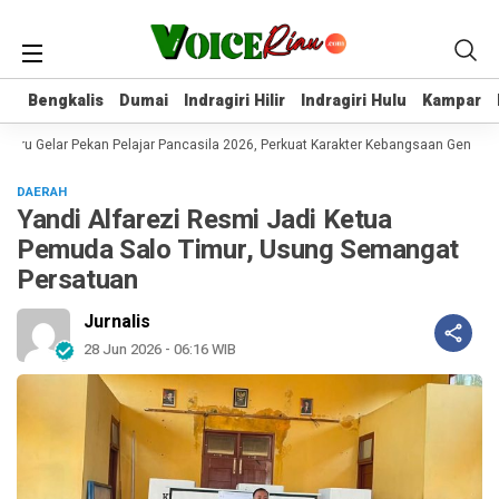
Bengkalis
Bengkalis
Dumai
Dumai
Indragiri Hilir
Indragiri Hilir
Indragiri Hulu
Indragiri Hulu
Kampar
Kampar
ru Gelar Pekan Pelajar Pancasila 2026, Perkuat Karakter Kebangsaan Generasi
DAERAH
Yandi Alfarezi Resmi Jadi Ketua
Pemuda Salo Timur, Usung Semangat
Persatuan
Jurnalis
28 Jun 2026 - 06:16 WIB