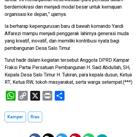
berdemokrasi dan menjadi modal besar untuk kemajuan
organisasi ke depan,” ujarnya.
Ia berharap kepengurusan baru di bawah komando Yandi
Alfarezi mampu menjadi penggerak lahirnya generasi muda
yang kreatif, inovatif, dan memiliki kontribusi nyata bagi
pembangunan Desa Salo Timur.
Turut hadir dalam kegiatan tersebut Anggota DPRD Kampar
Fraksi Partai Persatuan Pembangunan H. Said Abdullah, SH,
Kepala Desa Salo Timur H. Tukiran, para kepala dusun, Ketua
RT, Ketua RW, tokoh masyarakat, serta warga setempat.(***)
W
C
X
Pr
S
h
o
in
h
at
py
t
ar
Kampar
Riau
s
Li
e
A
n