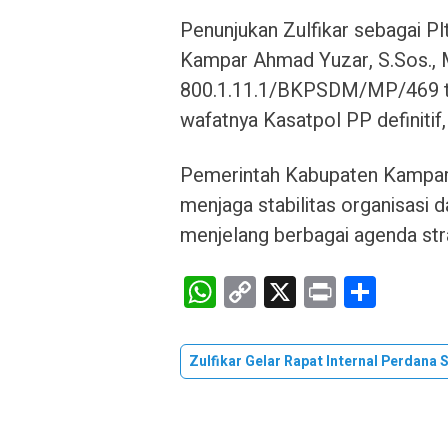
Penunjukan Zulfikar sebagai P
Kampar Ahmad Yuzar, S.Sos., M
800.1.11.1/BKPSDM/MP/469 t
wafatnya Kasatpol PP definitif
Pemerintah Kabupaten Kampar
menjaga stabilitas organisasi 
menjelang berbagai agenda str
W
C
X
Pr
S
h
o
in
h
at
py
t
ar
Zulfikar Gelar Rapat Internal Perdana
s
Li
e
A
n