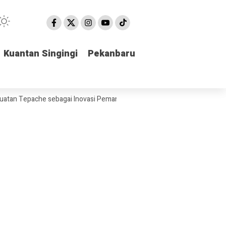
Kuantan Singingi
Kuantan Singingi
Pekanbaru
Pekanbaru
epache sebagai Inovasi Pemanfaatan Limbah Kulit Nanas di Desa Muntai 