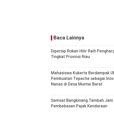
p
k
p
Baca Lainnya
Dipersip Rokan Hilir Raih Penghar
Tingkat Provinsi Riau
Mahasiswa Kukerta Berdampak UNRI
Pembuatan Tepache sebagai Inov
Nanas di Desa Muntai Barat
Samsat Bangkinang Tambah Jam 
Pembebasan Pajak Kendaraan