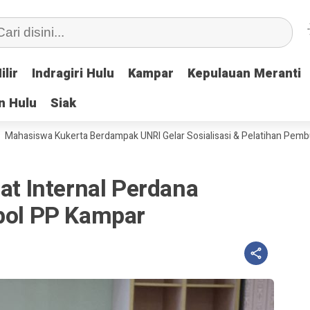
ilir
ilir
Indragiri Hulu
Indragiri Hulu
Kampar
Kampar
Kepulauan Meranti
Kepulauan Meranti
n Hulu
n Hulu
Siak
Siak
iswa Kukerta Berdampak UNRI Gelar Sosialisasi & Pelatihan Pembuatan T
pat Internal Perdana
tpol PP Kampar