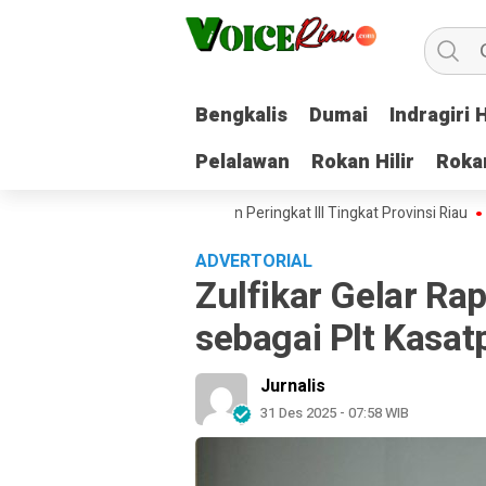
Bengkalis
Bengkalis
Dumai
Dumai
Indragiri H
Indragiri H
Pelalawan
Pelalawan
Rokan Hilir
Rokan Hilir
Roka
Roka
r Raih Penghargaan Kearsipan Peringkat III Tingkat Provinsi Riau
Mahas
ADVERTORIAL
Zulfikar Gelar Ra
sebagai Plt Kasa
Jurnalis
31 Des 2025 - 07:58 WIB