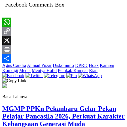
Facebook Comments Box
WhatsApp
Copy
Link
X
Print
Agus Candra
Ahmad Yuzar
Diskominfo
DPRD
Hoax
Kampar
Share
Komdigi
Media
Meutya Hafid
Pemkab Kampar
Riau
Baca Lainnya
MGMP PPKn Pekanbaru Gelar Pekan
Pelajar Pancasila 2026, Perkuat Karakter
Kebangsaan Generasi Muda