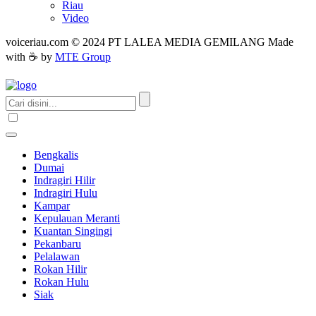
Riau
Video
voiceriau.com © 2024 PT LALEA MEDIA GEMILANG Made
with ☕ by
MTE Group
Bengkalis
Dumai
Indragiri Hilir
Indragiri Hulu
Kampar
Kepulauan Meranti
Kuantan Singingi
Pekanbaru
Pelalawan
Rokan Hilir
Rokan Hulu
Siak