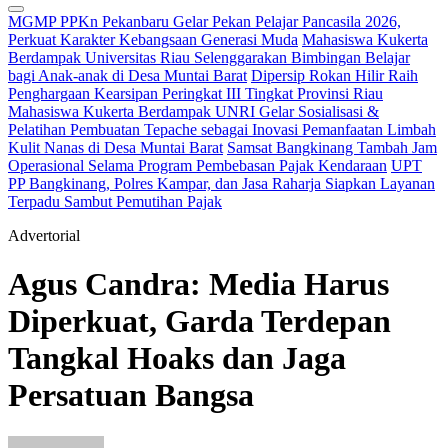
MGMP PPKn Pekanbaru Gelar Pekan Pelajar Pancasila 2026,
Perkuat Karakter Kebangsaan Generasi Muda
Mahasiswa Kukerta
Berdampak Universitas Riau Selenggarakan Bimbingan Belajar
bagi Anak-anak di Desa Muntai Barat
Dipersip Rokan Hilir Raih
Penghargaan Kearsipan Peringkat III Tingkat Provinsi Riau
Mahasiswa Kukerta Berdampak UNRI Gelar Sosialisasi &
Pelatihan Pembuatan Tepache sebagai Inovasi Pemanfaatan Limbah
Kulit Nanas di Desa Muntai Barat
Samsat Bangkinang Tambah Jam
Operasional Selama Program Pembebasan Pajak Kendaraan
UPT
PP Bangkinang, Polres Kampar, dan Jasa Raharja Siapkan Layanan
Terpadu Sambut Pemutihan Pajak
Advertorial
Agus Candra: Media Harus
Diperkuat, Garda Terdepan
Tangkal Hoaks dan Jaga
Persatuan Bangsa