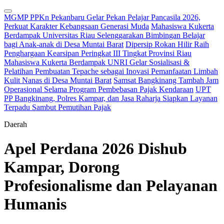
MGMP PPKn Pekanbaru Gelar Pekan Pelajar Pancasila 2026,
Perkuat Karakter Kebangsaan Generasi Muda
Mahasiswa Kukerta
Berdampak Universitas Riau Selenggarakan Bimbingan Belajar
bagi Anak-anak di Desa Muntai Barat
Dipersip Rokan Hilir Raih
Penghargaan Kearsipan Peringkat III Tingkat Provinsi Riau
Mahasiswa Kukerta Berdampak UNRI Gelar Sosialisasi &
Pelatihan Pembuatan Tepache sebagai Inovasi Pemanfaatan Limbah
Kulit Nanas di Desa Muntai Barat
Samsat Bangkinang Tambah Jam
Operasional Selama Program Pembebasan Pajak Kendaraan
UPT
PP Bangkinang, Polres Kampar, dan Jasa Raharja Siapkan Layanan
Terpadu Sambut Pemutihan Pajak
Daerah
Apel Perdana 2026 Dishub
Kampar, Dorong
Profesionalisme dan Pelayanan
Humanis