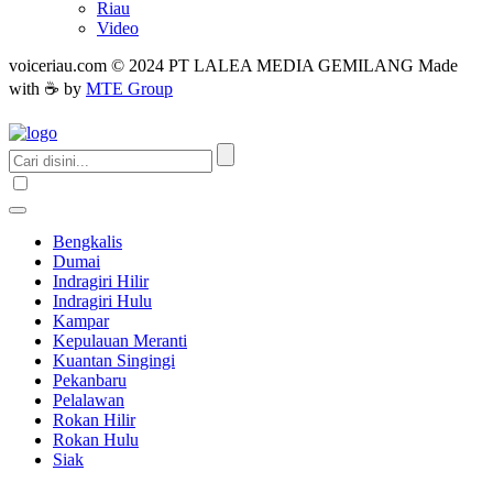
Riau
Video
voiceriau.com © 2024 PT LALEA MEDIA GEMILANG Made
with ☕ by
MTE Group
Bengkalis
Dumai
Indragiri Hilir
Indragiri Hulu
Kampar
Kepulauan Meranti
Kuantan Singingi
Pekanbaru
Pelalawan
Rokan Hilir
Rokan Hulu
Siak