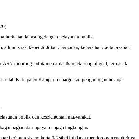
26).
ng berkaitan langsung dengan pelayanan publik.
, administrasi kependudukan, perizinan, kebersihan, serta layanan
). ASN didorong untuk memanfaatkan teknologi digital, termasuk
emerintah Kabupaten Kampar menargetkan pengurangan belanja
.
pelayanan publik dan kesejahteraan masyarakat.
agai bagian dari upaya menjaga lingkungan.
par berharap sistem kerja fleksibel ini dapat mendorong terwujudnya