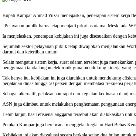
Bupati Kampar Ahmad Yuzar menegaskan, penerapan sistem kerja fle
“Pelayanan publik harus tetap menjadi prioritas utama. Meski ada WF
Ia menjelaskan, penerapan kebijakan ini juga disesuaikan dengan ke
Sejumlah sektor pelayanan publik tetap diwajibkan menjalankan Work 
darurat dan ketertiban umum.
Selain mengatur sistem kerja, surat edaran tersebut juga menekanka
penggunaan tanda tangan elektronik guna mendukung kinerja yang lebi
Tak hanya itu, kebijakan ini juga diarahkan untuk mendukung efis
perjalanan dinas hingga 50 persen dengan membatasi frekuensi perjala
Sebagai alternatif, pelaksanaan rapat dan kegiatan kedinasan dianjur
ASN juga diimbau untuk melakukan penghematan penggunaan energi, ai
Lebih lanjut, hasil efisiensi anggaran tersebut akan dialokasikan u
Pemkab Kampar juga berencana menggelar kegiatan Hari Bebas Kenda
Kebijakan ini akan dievaluasi secara berkala setiap dua bulan untuk