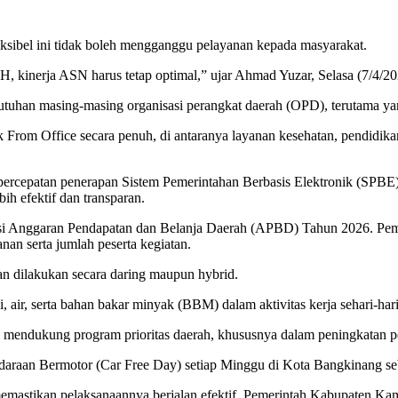
ksibel ini tidak boleh mengganggu pelayanan kepada masyarakat.
H, kinerja ASN harus tetap optimal,” ujar Ahmad Yuzar, Selasa (7/4/20
butuhan masing-masing organisasi perangkat daerah (OPD), terutama ya
From Office secara penuh, di antaranya layanan kesehatan, pendidikan
n percepatan penerapan Sistem Pemerintahan Berbasis Elektronik (SPBE
h efektif dan transparan.
iensi Anggaran Pendapatan dan Belanja Daerah (APBD) Tahun 2026. P
nan serta jumlah peserta kegiatan.
kan dilakukan secara daring maupun hybrid.
r, serta bahan bakar minyak (BBM) dalam aktivitas kerja sehari-hari
ntuk mendukung program prioritas daerah, khususnya dalam peningkatan 
raan Bermotor (Car Free Day) setiap Minggu di Kota Bangkinang seb
 memastikan pelaksanaannya berjalan efektif. Pemerintah Kabupaten Kam