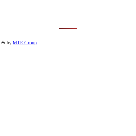
h ☕ by
MTE Group