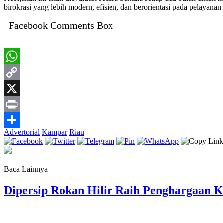
birokrasi yang lebih modern, efisien, dan berorientasi pada pelayan
Facebook Comments Box
WhatsApp
Copy
Link
X
Print
Advertorial
Kampar
Riau
Share
Baca Lainnya
Dipersip Rokan Hilir Raih Penghargaan Ke