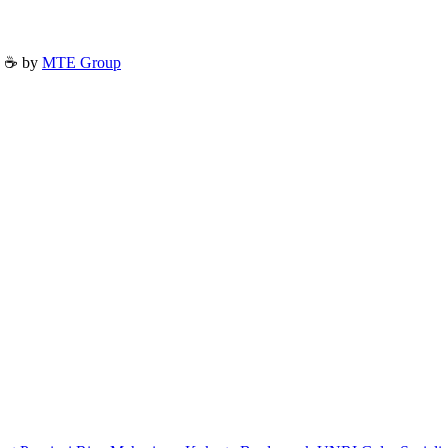
h ☕ by
MTE Group