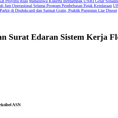
kat Provinsi Riau
Mahasiswa Kukerta Berdampak UNRI Gelar Sosialisa
h Jam Operasional Selama Program Pembebasan Pajak Kendaraan
UP
arkir di Disdukcapil dan Samsat Gratis, Praktik Pungutan Liar Diusut
n Surat Edaran Sistem Kerja Fl
eksibel ASN