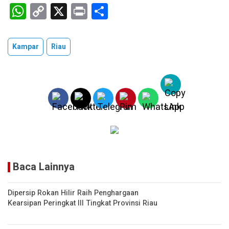
W
C
X
Pr
S
h
o
in
h
at
py
t
ar
Kampar
Riau
s
Li
e
A
n
p
k
p
Baca Lainnya
Dipersip Rokan Hilir Raih Penghargaan
Kearsipan Peringkat III Tingkat Provinsi Riau