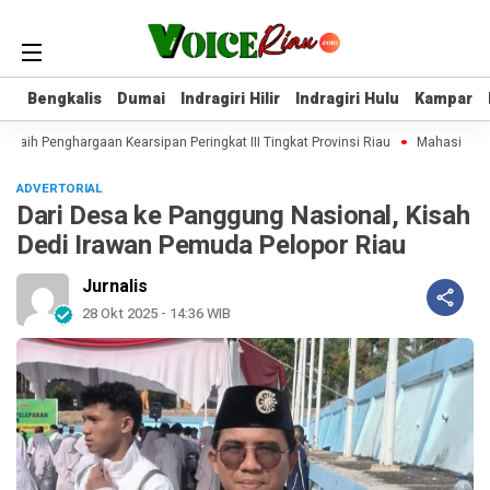
Bengkalis
Bengkalis
Dumai
Dumai
Indragiri Hilir
Indragiri Hilir
Indragiri Hulu
Indragiri Hulu
Kampar
Kampar
 Raih Penghargaan Kearsipan Peringkat III Tingkat Provinsi Riau
Mahasiswa Kuk
ADVERTORIAL
Dari Desa ke Panggung Nasional, Kisah
Dedi Irawan Pemuda Pelopor Riau
Jurnalis
28 Okt 2025 - 14:36 WIB