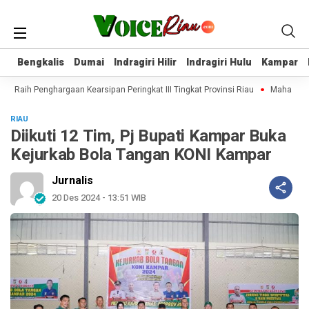
Bengkalis
Bengkalis
Dumai
Dumai
Indragiri Hilir
Indragiri Hilir
Indragiri Hulu
Indragiri Hulu
Kampar
Kampar
lir Raih Penghargaan Kearsipan Peringkat III Tingkat Provinsi Riau
Mahasiswa 
RIAU
Diikuti 12 Tim, Pj Bupati Kampar Buka
Kejurkab Bola Tangan KONI Kampar
Jurnalis
20 Des 2024 - 13:51 WIB