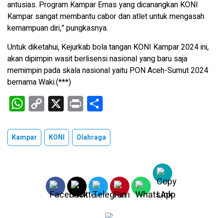
antusias. Program Kampar Emas yang dicanangkan KONI
Kampar sangat membantu cabor dan atlet untuk mengasah
kemampuan diri,” pungkasnya.
Untuk diketahui, Kejurkab bola tangan KONI Kampar 2024 ini,
akan dipimpin wasit berlisensi nasional yang baru saja
memimpin pada skala nasional yaitu PON Aceh-Sumut 2024
bernama Waki.(***)
W
C
X
Pr
S
h
o
in
h
at
py
t
ar
Kampar
KONI
Olahraga
s
Li
e
A
n
p
k
p