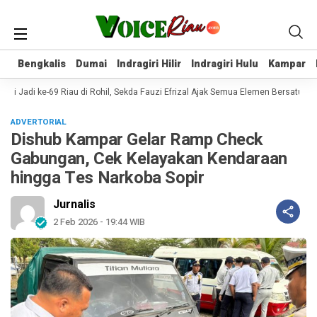
Bengkalis
Bengkalis
Dumai
Dumai
Indragiri Hilir
Indragiri Hilir
Indragiri Hulu
Indragiri Hulu
Kampar
Kampar
ri Jadi ke-69 Riau di Rohil, Sekda Fauzi Efrizal Ajak Semua Elemen Bersatu d
ADVERTORIAL
Dishub Kampar Gelar Ramp Check
Gabungan, Cek Kelayakan Kendaraan
hingga Tes Narkoba Sopir
Jurnalis
2 Feb 2026 - 19:44 WIB