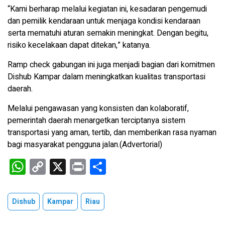
“Kami berharap melalui kegiatan ini, kesadaran pengemudi
dan pemilik kendaraan untuk menjaga kondisi kendaraan
serta mematuhi aturan semakin meningkat. Dengan begitu,
risiko kecelakaan dapat ditekan,” katanya.
Ramp check gabungan ini juga menjadi bagian dari komitmen
Dishub Kampar dalam meningkatkan kualitas transportasi
daerah.
Melalui pengawasan yang konsisten dan kolaboratif,
pemerintah daerah menargetkan terciptanya sistem
transportasi yang aman, tertib, dan memberikan rasa nyaman
bagi masyarakat pengguna jalan.(Advertorial)
W
C
X
Pr
S
h
o
in
h
at
py
t
ar
Dishub
Kampar
Riau
s
Li
e