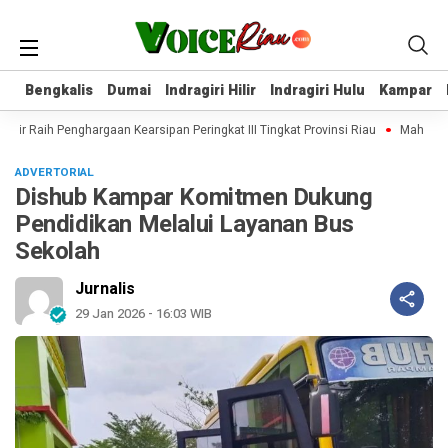
Bengkalis
Bengkalis
Dumai
Dumai
Indragiri Hilir
Indragiri Hilir
Indragiri Hulu
Indragiri Hulu
Kampar
Kampar
ilir Raih Penghargaan Kearsipan Peringkat III Tingkat Provinsi Riau
Mahasiswa
ADVERTORIAL
Dishub Kampar Komitmen Dukung
Pendidikan Melalui Layanan Bus
Sekolah
Jurnalis
29 Jan 2026 - 16:03 WIB