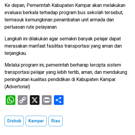
Ke depan, Pemerintah Kabupaten Kampar akan melakukan
evaluasi berkala terhadap program bus sekolah tersebut,
termasuk kemungkinan penambahan unit armada dan
perluasan rute pelayanan.
Langkah ini dilakukan agar semakin banyak pelajar dapat
merasakan manfaat fasilitas transportasi yang aman dan
terjangkau.
Melalui program ini, pemerintah berharap tercipta sistem
transportasi pelajar yang lebih tertib, aman, dan mendukung
peningkatan kualitas pendidikan di Kabupaten Kampar.
(Advertorial)
W
C
X
Pr
S
h
o
in
h
at
py
t
ar
Dishub
Kampar
Riau
s
Li
e