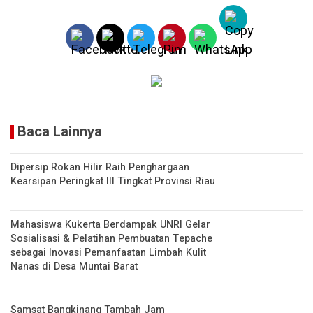
A
n
p
k
p
Baca Lainnya
Dipersip Rokan Hilir Raih Penghargaan
Kearsipan Peringkat III Tingkat Provinsi Riau
Mahasiswa Kukerta Berdampak UNRI Gelar
Sosialisasi & Pelatihan Pembuatan Tepache
sebagai Inovasi Pemanfaatan Limbah Kulit
Nanas di Desa Muntai Barat
Samsat Bangkinang Tambah Jam