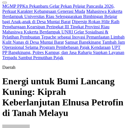
MGMP PPKn Pekanbaru Gelar Pekan Pelajar Pancasila 2026,
Perkuat Karakter Kebangsaan Generasi Muda
Mahasiswa Kukerta
Berdampak Universitas Riau Selenggarakan Bimbingan Belajar
bagi Anak-anak di Desa Muntai Barat
Dipersip Rokan Hilir Raih
Penghargaan Kearsipan Peringkat III Tingkat Provinsi Riau
Mahasiswa Kukerta Berdampak UNRI Gelar Sosialisasi &
Pelatihan Pembuatan Tepache sebagai Inovasi Pemanfaatan Limbah
Kulit Nanas di Desa Muntai Barat
Samsat Bangkinang Tambah Jam
Operasional Selama Program Pembebasan Pajak Kendaraan
UPT
PP Bangkinang, Polres Kampar, dan Jasa Raharja Siapkan Layanan
Terpadu Sambut Pemutihan Pajak
Daerah
Energi untuk Bumi Lancang
Kuning: Kiprah
Keberlanjutan Elnusa Petrofin
di Tanah Melayu