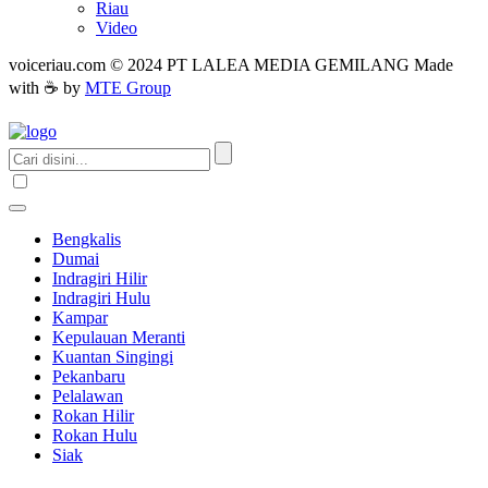
Riau
Video
voiceriau.com © 2024 PT LALEA MEDIA GEMILANG Made
with ☕ by
MTE Group
Bengkalis
Dumai
Indragiri Hilir
Indragiri Hulu
Kampar
Kepulauan Meranti
Kuantan Singingi
Pekanbaru
Pelalawan
Rokan Hilir
Rokan Hulu
Siak