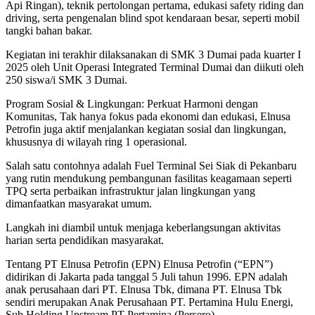
Api Ringan), teknik pertolongan pertama, edukasi safety riding dan
driving, serta pengenalan blind spot kendaraan besar, seperti mobil
tangki bahan bakar.
Kegiatan ini terakhir dilaksanakan di SMK 3 Dumai pada kuarter I
2025 oleh Unit Operasi Integrated Terminal Dumai dan diikuti oleh
250 siswa/i SMK 3 Dumai.
Program Sosial & Lingkungan: Perkuat Harmoni dengan
Komunitas, Tak hanya fokus pada ekonomi dan edukasi, Elnusa
Petrofin juga aktif menjalankan kegiatan sosial dan lingkungan,
khususnya di wilayah ring 1 operasional.
Salah satu contohnya adalah Fuel Terminal Sei Siak di Pekanbaru
yang rutin mendukung pembangunan fasilitas keagamaan seperti
TPQ serta perbaikan infrastruktur jalan lingkungan yang
dimanfaatkan masyarakat umum.
Langkah ini diambil untuk menjaga keberlangsungan aktivitas
harian serta pendidikan masyarakat.
Tentang PT Elnusa Petrofin (EPN) Elnusa Petrofin (“EPN”)
didirikan di Jakarta pada tanggal 5 Juli tahun 1996. EPN adalah
anak perusahaan dari PT. Elnusa Tbk, dimana PT. Elnusa Tbk
sendiri merupakan Anak Perusahaan PT. Pertamina Hulu Energi,
Sub Holding Upstream PT Pertamina (Persero).