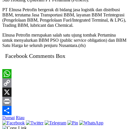
PT Elnusa Petrofin bergerak di bidang jasa logistik dan distribusi
BBM, terutama Jasa Transportasi BBM, layanan BBM Terintegrasi
(Pengelolaan BBM, Pengelolaan Fuel/Integrated Terminal, & LPG),
Trading BBM, lubricant dan Chemical.
Elnusa Petrofin merupakan salah satu ujung tombak Pertamina
untuk menyalurkan BBM PSO (public service obligation) dan BBM
Satu Harga ke seluruh penjuru Nusantara.(rls)
Facebook Comments Box
WhatsApp
Copy
Link
X
Print
Dumai
Riau
Share