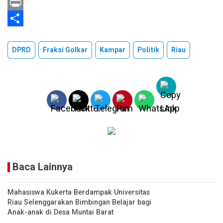
a
o
X
t
p
P
s
y
r
S
A
L
i
h
DPRD
Fraksi Golkar
Kampar
Politik
Riau
p
i
n
a
p
n
t
r
k
e
Baca Lainnya
Mahasiswa Kukerta Berdampak Universitas
Riau Selenggarakan Bimbingan Belajar bagi
Anak-anak di Desa Muntai Barat