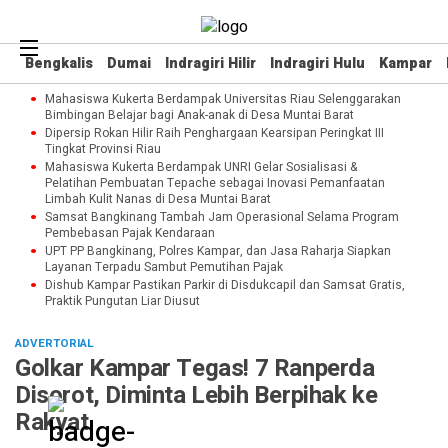
Bengkalis
Dumai
Indragiri Hilir
Indragiri Hulu
Kampar
Mahasiswa Kukerta Berdampak Universitas Riau Selenggarakan
Bimbingan Belajar bagi Anak-anak di Desa Muntai Barat
Dipersip Rokan Hilir Raih Penghargaan Kearsipan Peringkat III
Tingkat Provinsi Riau
Mahasiswa Kukerta Berdampak UNRI Gelar Sosialisasi &
Pelatihan Pembuatan Tepache sebagai Inovasi Pemanfaatan
Limbah Kulit Nanas di Desa Muntai Barat
Samsat Bangkinang Tambah Jam Operasional Selama Program
Pembebasan Pajak Kendaraan
UPT PP Bangkinang, Polres Kampar, dan Jasa Raharja Siapkan
Layanan Terpadu Sambut Pemutihan Pajak
Dishub Kampar Pastikan Parkir di Disdukcapil dan Samsat Gratis,
Praktik Pungutan Liar Diusut
ADVERTORIAL
Golkar Kampar Tegas! 7 Ranperda
Disorot, Diminta Lebih Berpihak ke
Rakyat