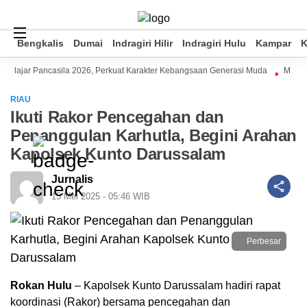
Bengkalis
Bengkalis
Dumai
Dumai
Indragiri Hilir
Indragiri Hilir
Indragiri Hulu
Indragiri Hulu
Kampar
Kampar
K
K
lajar Pancasila 2026, Perkuat Karakter Kebangsaan Generasi Muda
Mahasis
RIAU
Ikuti Rakor Pencegahan dan
Penanggulan Karhutla, Begini Arahan
Kapolsek Kunto Darussalam
Jurnalis
15 Mei 2025 - 05:46 WIB
Perbesar
Rokan Hulu
– Kapolsek Kunto Darussalam hadiri rapat
koordinasi (Rakor) bersama pencegahan dan