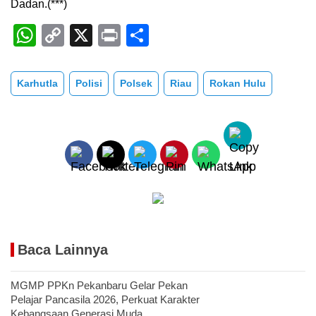
Dadan.(***)
W
C
X
Pr
S
h
o
in
h
at
p
t
ar
Karhutla
Polisi
Polsek
Riau
Rokan Hulu
s
y
e
A
Li
p
n
p
k
Baca Lainnya
MGMP PPKn Pekanbaru Gelar Pekan
Pelajar Pancasila 2026, Perkuat Karakter
Kebangsaan Generasi Muda