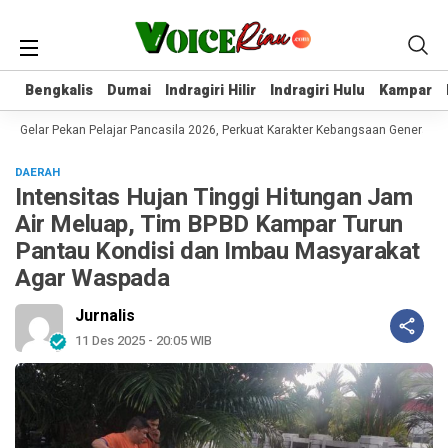
Bengkalis
Bengkalis
Dumai
Dumai
Indragiri Hilir
Indragiri Hilir
Indragiri Hulu
Indragiri Hulu
Kampar
Kampar
Gelar Pekan Pelajar Pancasila 2026, Perkuat Karakter Kebangsaan Generasi M
DAERAH
Intensitas Hujan Tinggi Hitungan Jam
Air Meluap, Tim BPBD Kampar Turun
Pantau Kondisi dan Imbau Masyarakat
Agar Waspada
Jurnalis
11 Des 2025 - 20:05 WIB