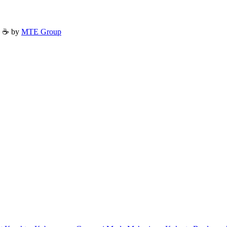
h ☕ by
MTE Group