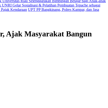
Universitas Riau Selenggarakan Bimbingan Belajar bagi Anak-anak
UNRI Gelar Sosialisasi & Pelatihan Pembuatan Tepache sebagai
 Pajak Kendaraan
UPT PP Bangkinang, Polres Kampar, dan Jasa
, Ajak Masyarakat Bangun