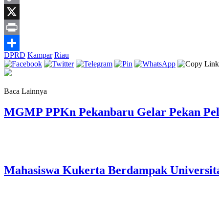
Copy
Link
X
Print
DPRD
Kampar
Riau
Share
Baca Lainnya
MGMP PPKn Pekanbaru Gelar Pekan Pelaj
Mahasiswa Kukerta Berdampak Universita