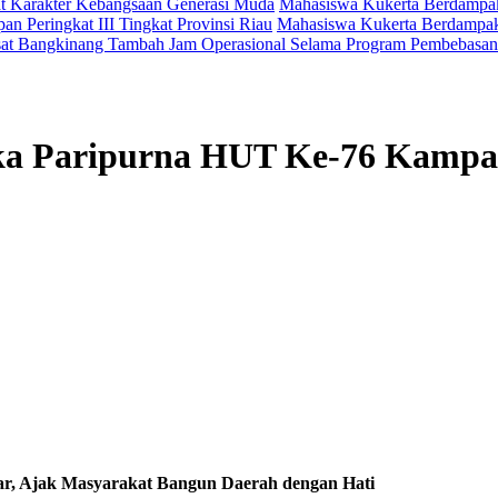
t Karakter Kebangsaan Generasi Muda
Mahasiswa Kukerta Berdampak 
an Peringkat III Tingkat Provinsi Riau
Mahasiswa Kukerta Berdampak 
at Bangkinang Tambah Jam Operasional Selama Program Pembebasan
a Paripurna HUT Ke-76 Kampar
, Ajak Masyarakat Bangun Daerah dengan Hati