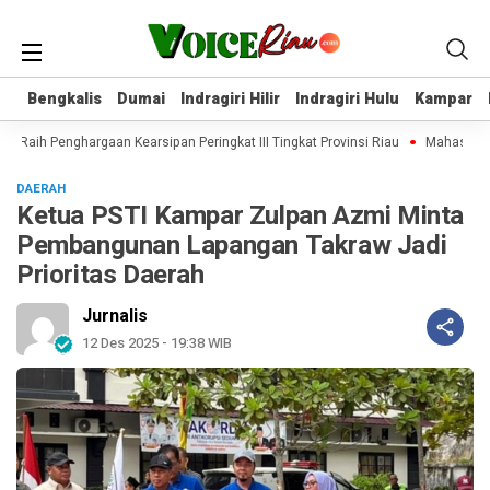
Bengkalis
Bengkalis
Dumai
Dumai
Indragiri Hilir
Indragiri Hilir
Indragiri Hulu
Indragiri Hulu
Kampar
Kampar
ir Raih Penghargaan Kearsipan Peringkat III Tingkat Provinsi Riau
Mahasiswa K
DAERAH
Ketua PSTI Kampar Zulpan Azmi Minta
Pembangunan Lapangan Takraw Jadi
Prioritas Daerah
Jurnalis
12 Des 2025 - 19:38 WIB