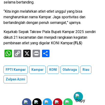
selama bertanding.
“Kita ingin melahirkan atlet-atlet unggul yang bisa
mengharumkan nama Kampar. Jaga sportivitas dan
bertandinglah dengan penuh semangat,” ujarnya.
Kejurkab Sepak Takraw Piala Bupati Kampar 2025 sendiri
diikuti 21 kecamatan dan menjadi rangkaian kegiatan
pembinaan atlet yang digelar KONI Kampar.(
FLS
)
W
C
X
Pr
S
h
o
in
h
at
py
t
ar
FPTI Kampar
Kampar
KONI
Olahraga
Riau
s
Li
e
Zulpan Azmi
A
n
p
k
p