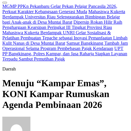
MGMP PPKn Pekanbaru Gelar Pekan Pelajar Pancasila 2026,
Perkuat Karakter Kebangsaan Generasi Muda
Mahasiswa Kukerta
Berdampak Universitas Riau Selenggarakan Bimbingan Belajar
bagi Anak-anak di Desa Muntai Barat
Dipersip Rokan Hilir Raih
Penghargaan Kearsipan Peringkat III Tingkat Provinsi Riau
Mahasiswa Kukerta Berdampak UNRI Gelar Sosialisasi &
Pelatihan Pembuatan Tepache sebagai Inovasi Pemanfaatan Limbah
Kulit Nanas di Desa Muntai Barat
Samsat Bangkinang Tambah Jam
Operasional Selama Program Pembebasan Pajak Kendaraan
UPT
PP Bangkinang, Polres Kampar, dan Jasa Raharja Siapkan Layanan
Terpadu Sambut Pemutihan Pajak
Daerah
Menuju “Kampar Emas”,
KONI Kampar Rumuskan
Agenda Pembinaan 2026