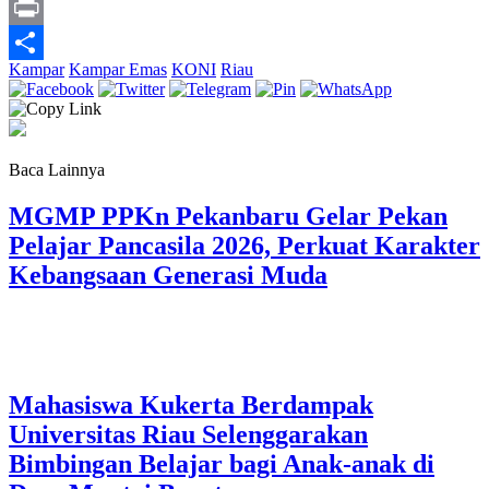
Link
X
Print
Kampar
Kampar Emas
KONI
Riau
Share
Baca Lainnya
MGMP PPKn Pekanbaru Gelar Pekan
Pelajar Pancasila 2026, Perkuat Karakter
Kebangsaan Generasi Muda
Mahasiswa Kukerta Berdampak
Universitas Riau Selenggarakan
Bimbingan Belajar bagi Anak-anak di