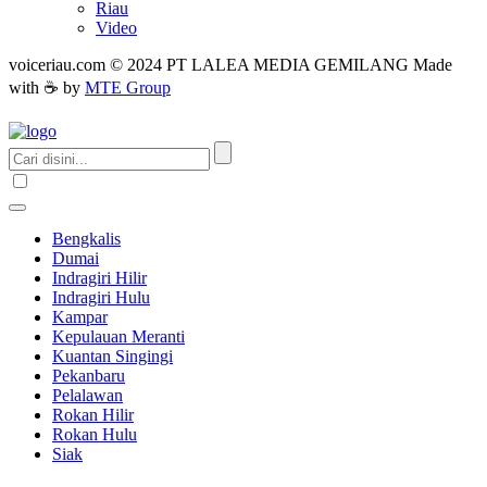
Riau
Video
voiceriau.com © 2024 PT LALEA MEDIA GEMILANG Made
with ☕ by
MTE Group
Bengkalis
Dumai
Indragiri Hilir
Indragiri Hulu
Kampar
Kepulauan Meranti
Kuantan Singingi
Pekanbaru
Pelalawan
Rokan Hilir
Rokan Hulu
Siak