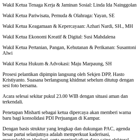
Wakil Ketua Tenaga Kerja & Jaminan Sosial: Linda Ida Nainggolan
Wakil Ketua Pariwisata, Pemuda & Olahraga: Yayan, SE
Wakil Ketua Keagamaan & Kepercayaan: Azhari Nardi, SH., MH
Wakil Ketua Ekonomi Kreatif & Digital: Susi Mahdalena
Wakil Ketua Pertanian, Pangan, Kehutanan & Perikanan: Susantoni
Alwi
Wakil Ketua Hukum & Advokasi: Maju Marpaung, SH
Prosesi pelantikan dipimpin langsung oleh Sekjen DPP, Hasto
Kristiyanto. Suasana berlangsung khidmat sebelum ditutup dengan
sesi foto bersama.
Acara selesai sekitar pukul 23.00 WIB dengan situasi aman dan
terkendali.
Penetapan Misharti sebagai ketua dipercaya akan memberi warna
baru bagi konsolidasi PDI Perjuangan di Kampar.
Dengan basis struktur yang lengkap dan dukungan PAC, agenda
besar partai selanjutnya adalah memperkuat kaderisasi,
mengokohkan ideologi, serta meningkatkan daya saing elektoral