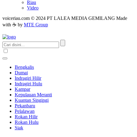
Riau
Video
voiceriau.com © 2024 PT LALEA MEDIA GEMILANG Made
with ☕ by
MTE Group
Bengkalis
Dumai
Indragiri Hilir
Indragiri Hulu
Kampar
Kepulauan Meranti
Kuantan Singingi
Pekanbaru
Pelalawan
Rokan Hilir
Rokan Hulu
Siak