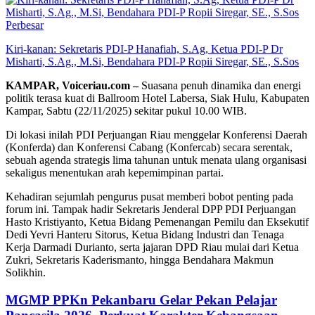
Perbesar
Kiri-kanan: Sekretaris PDI-P Hanafiah, S.Ag, Ketua PDI-P Dr
Misharti, S.Ag., M.Si, Bendahara PDI-P Ropii Siregar, SE., S.Sos
KAMPAR, Voiceriau.com –
Suasana penuh dinamika dan energi
politik terasa kuat di Ballroom Hotel Labersa, Siak Hulu, Kabupaten
Kampar, Sabtu (22/11/2025) sekitar pukul 10.00 WIB.
Di lokasi inilah PDI Perjuangan Riau menggelar Konferensi Daerah
(Konferda) dan Konferensi Cabang (Konfercab) secara serentak,
sebuah agenda strategis lima tahunan untuk menata ulang organisasi
sekaligus menentukan arah kepemimpinan partai.
Kehadiran sejumlah pengurus pusat memberi bobot penting pada
forum ini. Tampak hadir Sekretaris Jenderal DPP PDI Perjuangan
Hasto Kristiyanto, Ketua Bidang Pemenangan Pemilu dan Eksekutif
Dedi Yevri Hanteru Sitorus, Ketua Bidang Industri dan Tenaga
Kerja Darmadi Durianto, serta jajaran DPD Riau mulai dari Ketua
Zukri, Sekretaris Kaderismanto, hingga Bendahara Makmun
Solikhin.
MGMP PPKn Pekanbaru Gelar Pekan Pelajar