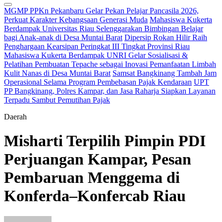
MGMP PPKn Pekanbaru Gelar Pekan Pelajar Pancasila 2026,
Perkuat Karakter Kebangsaan Generasi Muda
Mahasiswa Kukerta
Berdampak Universitas Riau Selenggarakan Bimbingan Belajar
bagi Anak-anak di Desa Muntai Barat
Dipersip Rokan Hilir Raih
Penghargaan Kearsipan Peringkat III Tingkat Provinsi Riau
Mahasiswa Kukerta Berdampak UNRI Gelar Sosialisasi &
Pelatihan Pembuatan Tepache sebagai Inovasi Pemanfaatan Limbah
Kulit Nanas di Desa Muntai Barat
Samsat Bangkinang Tambah Jam
Operasional Selama Program Pembebasan Pajak Kendaraan
UPT
PP Bangkinang, Polres Kampar, dan Jasa Raharja Siapkan Layanan
Terpadu Sambut Pemutihan Pajak
Daerah
Misharti Terpilih Pimpin PDI
Perjuangan Kampar, Pesan
Pembaruan Menggema di
Konferda–Konfercab Riau