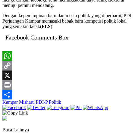
menuju pemilu mendatang.
Dengan kepemimpinan baru dan mesin politik yang diperbarui, PDI
Perjuangan Kampar memasuki babak baru kompetisi politik lokal
yang semakin ketat.(
FLS
)
Facebook Comments Box
WhatsApp
Copy
Link
X
Print
Kampar
Misharti
PDI-P
Politik
Share
Baca Lainnya