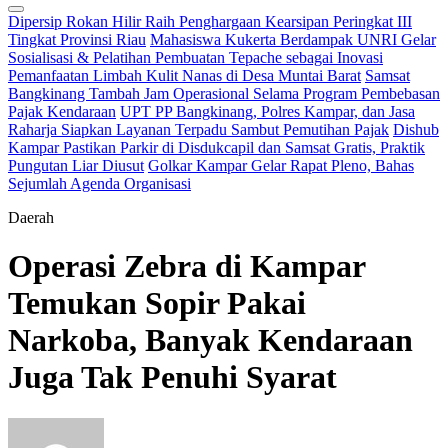
Dipersip Rokan Hilir Raih Penghargaan Kearsipan Peringkat III
Tingkat Provinsi Riau
Mahasiswa Kukerta Berdampak UNRI Gelar
Sosialisasi & Pelatihan Pembuatan Tepache sebagai Inovasi
Pemanfaatan Limbah Kulit Nanas di Desa Muntai Barat
Samsat
Bangkinang Tambah Jam Operasional Selama Program Pembebasan
Pajak Kendaraan
UPT PP Bangkinang, Polres Kampar, dan Jasa
Raharja Siapkan Layanan Terpadu Sambut Pemutihan Pajak
Dishub
Kampar Pastikan Parkir di Disdukcapil dan Samsat Gratis, Praktik
Pungutan Liar Diusut
Golkar Kampar Gelar Rapat Pleno, Bahas
Sejumlah Agenda Organisasi
Daerah
Operasi Zebra di Kampar
Temukan Sopir Pakai
Narkoba, Banyak Kendaraan
Juga Tak Penuhi Syarat