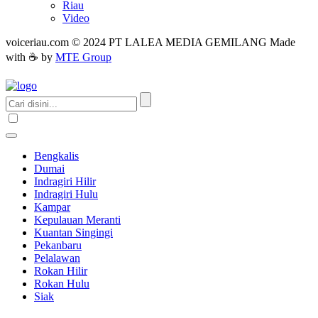
Riau
Video
voiceriau.com © 2024 PT LALEA MEDIA GEMILANG Made
with ☕ by
MTE Group
Bengkalis
Dumai
Indragiri Hilir
Indragiri Hulu
Kampar
Kepulauan Meranti
Kuantan Singingi
Pekanbaru
Pelalawan
Rokan Hilir
Rokan Hulu
Siak