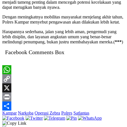
menjadi tameng penting dalam mencegah potensi kecelakaan yang
dapat merugikan banyak nyawa.
Dengan meningkatnya mobilitas masyarakat menjelang akhir tahun,
Polres Kampar menyebut pengawasan akan dilakukan lebih ketat.
Harapannya sederhana, jalan yang lebih aman, pengemudi yang
lebih disiplin, dan layanan angkutan umum yang benar-benar
melindungi penumpang, bukan justru membahayakan mereka.(
***
)
Facebook Comments Box
WhatsApp
Copy
Link
X
Print
Kampar
Narkoba
Operasi Zebra
Polres
Satlantas
Share