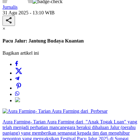
Jurnalis
31 Agu 2025 - 13:10 WIB
×
Pacu Jalur: Jantung Budaya Kuantan
Bagikan artikel ini
Perbesar
Aura Farming- Tarian Aura Farming dari "Anak Togak Luan" yang
telah menjadi perhatian mancanegara beraksi dihaluan Jalur (perahu
panjang) yang memberikan semangat kepada tim dan menghibur
penonton yang menyaksikan Festival Pacu Jalur 2025 di Sungai