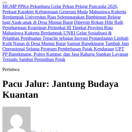
MGMP PPKn Pekanbaru Gelar Pekan Pelajar Pancasila 2026,
Perkuat Karakter Kebangsaan Generasi Muda
Mahasiswa Kukerta
Berdampak Universitas Riau Selenggarakan Bimbingan Belajar
bagi Anak-anak di Desa Muntai Barat
Dipersip Rokan Hilir Raih
Penghargaan Kearsipan Peringkat III Tingkat Provinsi Riau
Mahasiswa Kukerta Berdampak UNRI Gelar Sosialisasi &
Pelatihan Pembuatan Tepache sebagai Inovasi Pemanfaatan Limbah
Kulit Nanas di Desa Muntai Barat
Samsat Bangkinang Tambah Jam
Operasional Selama Program Pembebasan Pajak Kendaraan
UPT
PP Bangkinang, Polres Kampar, dan Jasa Raharja Siapkan Layanan
Terpadu Sambut Pemutihan Pajak
Peristiwa
Pacu Jalur: Jantung Budaya
Kuantan