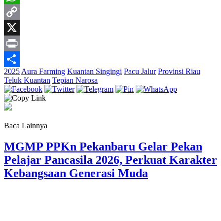
WhatsApp
Copy
Link
X
Print
2025
Aura Farming
Kuantan Singingi
Pacu Jalur
Provinsi Riau
Share
Teluk Kuantan
Tepian Narosa
Baca Lainnya
MGMP PPKn Pekanbaru Gelar Pekan
Pelajar Pancasila 2026, Perkuat Karakter
Kebangsaan Generasi Muda