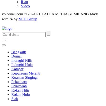
Riau
Video
voiceriau.com © 2024 PT LALEA MEDIA GEMILANG Made
with ☕ by
MTE Group
Bengkalis
Dumai
Indragiri Hilir
Indragiri Hulu
Kampar
Kepulauan Meranti
Kuantan Singingi
Pekanbaru
Pelalawan
Rokan Hilir
Rokan Hulu
Siak