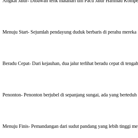
Angkat Jalur- Dibawah terik matahari tim Pacu Jalur Harimau Komp
Menuju Start- Sejumlah pendayung duduk berbaris di perahu mereka 
Beradu Cepat- Dari kejauhan, dua jalur terlihat beradu cepat di tengah
Penonton- Penonton berjubel di sepanjang sungai, ada yang berteduh 
Menuju Finis- Pemandangan dari sudut pandang yang lebih tinggi men