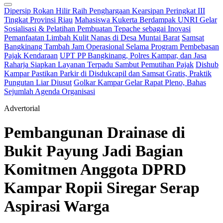
Dipersip Rokan Hilir Raih Penghargaan Kearsipan Peringkat III
Tingkat Provinsi Riau
Mahasiswa Kukerta Berdampak UNRI Gelar
Sosialisasi & Pelatihan Pembuatan Tepache sebagai Inovasi
Pemanfaatan Limbah Kulit Nanas di Desa Muntai Barat
Samsat
Bangkinang Tambah Jam Operasional Selama Program Pembebasan
Pajak Kendaraan
UPT PP Bangkinang, Polres Kampar, dan Jasa
Raharja Siapkan Layanan Terpadu Sambut Pemutihan Pajak
Dishub
Kampar Pastikan Parkir di Disdukcapil dan Samsat Gratis, Praktik
Pungutan Liar Diusut
Golkar Kampar Gelar Rapat Pleno, Bahas
Sejumlah Agenda Organisasi
Advertorial
Pembangunan Drainase di
Bukit Payung Jadi Bagian
Komitmen Anggota DPRD
Kampar Ropii Siregar Serap
Aspirasi Warga