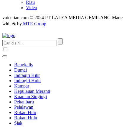
Riau
Video
voiceriau.com © 2024 PT LALEA MEDIA GEMILANG Made
with ☕ by
MTE Group
Bengkalis
Dumai
Indragiri Hilir
Indragiri Hulu
Kampar
Kepulauan Meranti
Kuantan Singingi
Pekanbaru
Pelalawan
Rokan Hilir
Rokan Hulu
Siak