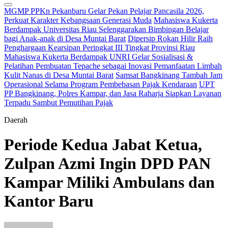
MGMP PPKn Pekanbaru Gelar Pekan Pelajar Pancasila 2026,
Perkuat Karakter Kebangsaan Generasi Muda
Mahasiswa Kukerta
Berdampak Universitas Riau Selenggarakan Bimbingan Belajar
bagi Anak-anak di Desa Muntai Barat
Dipersip Rokan Hilir Raih
Penghargaan Kearsipan Peringkat III Tingkat Provinsi Riau
Mahasiswa Kukerta Berdampak UNRI Gelar Sosialisasi &
Pelatihan Pembuatan Tepache sebagai Inovasi Pemanfaatan Limbah
Kulit Nanas di Desa Muntai Barat
Samsat Bangkinang Tambah Jam
Operasional Selama Program Pembebasan Pajak Kendaraan
UPT
PP Bangkinang, Polres Kampar, dan Jasa Raharja Siapkan Layanan
Terpadu Sambut Pemutihan Pajak
Daerah
Periode Kedua Jabat Ketua,
Zulpan Azmi Ingin DPD PAN
Kampar Miliki Ambulans dan
Kantor Baru