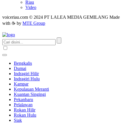
Riau
Video
voiceriau.com © 2024 PT LALEA MEDIA GEMILANG Made
with ☕ by
MTE Group
Bengkalis
Dumai
Indragiri Hilir
Indragiri Hulu
Kampar
Kepulauan Meranti
Kuantan Singingi
Pekanbaru
Pelalawan
Rokan Hilir
Rokan Hulu
Siak