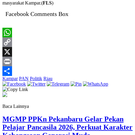
masyarakat Kampar.(
FLS
)
Facebook Comments Box
WhatsApp
Copy
Link
X
Print
Kampar
PAN
Politik
Riau
Share
Baca Lainnya
MGMP PPKn Pekanbaru Gelar Pekan
Pelajar Pancasila 2026, Perkuat Karakter