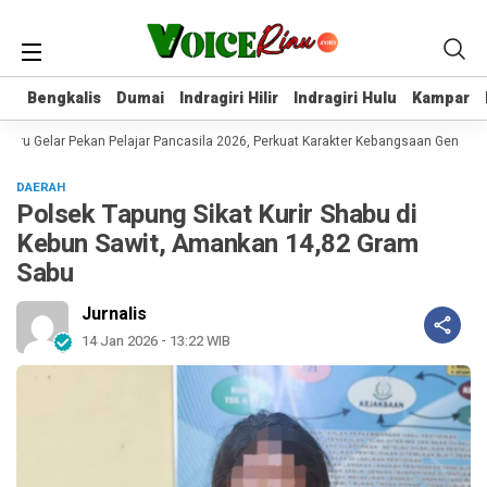
Bengkalis
Bengkalis
Dumai
Dumai
Indragiri Hilir
Indragiri Hilir
Indragiri Hulu
Indragiri Hulu
Kampar
Kampar
 Gelar Pekan Pelajar Pancasila 2026, Perkuat Karakter Kebangsaan Generasi 
DAERAH
Polsek Tapung Sikat Kurir Shabu di
Kebun Sawit, Amankan 14,82 Gram
Sabu
Jurnalis
14 Jan 2026 - 13:22 WIB