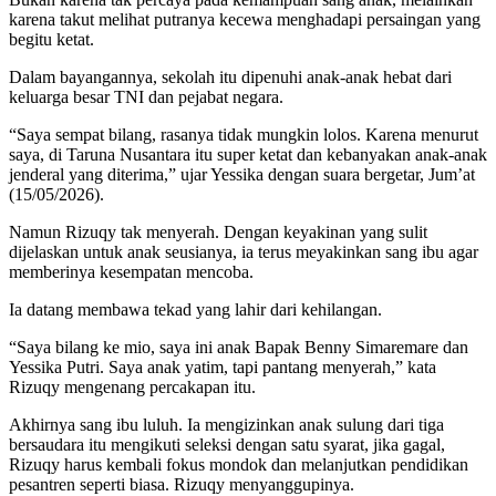
karena takut melihat putranya kecewa menghadapi persaingan yang
begitu ketat.
Dalam bayangannya, sekolah itu dipenuhi anak-anak hebat dari
keluarga besar TNI dan pejabat negara.
“Saya sempat bilang, rasanya tidak mungkin lolos. Karena menurut
saya, di Taruna Nusantara itu super ketat dan kebanyakan anak-anak
jenderal yang diterima,” ujar Yessika dengan suara bergetar, Jum’at
(15/05/2026).
Namun Rizuqy tak menyerah. Dengan keyakinan yang sulit
dijelaskan untuk anak seusianya, ia terus meyakinkan sang ibu agar
memberinya kesempatan mencoba.
Ia datang membawa tekad yang lahir dari kehilangan.
“Saya bilang ke mio, saya ini anak Bapak Benny Simaremare dan
Yessika Putri. Saya anak yatim, tapi pantang menyerah,” kata
Rizuqy mengenang percakapan itu.
Akhirnya sang ibu luluh. Ia mengizinkan anak sulung dari tiga
bersaudara itu mengikuti seleksi dengan satu syarat, jika gagal,
Rizuqy harus kembali fokus mondok dan melanjutkan pendidikan
pesantren seperti biasa. Rizuqy menyanggupinya.