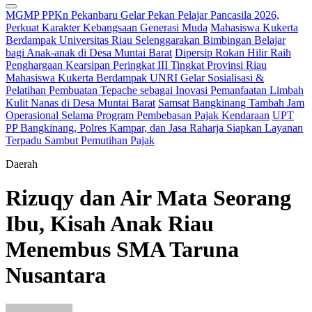
MGMP PPKn Pekanbaru Gelar Pekan Pelajar Pancasila 2026,
Perkuat Karakter Kebangsaan Generasi Muda
Mahasiswa Kukerta
Berdampak Universitas Riau Selenggarakan Bimbingan Belajar
bagi Anak-anak di Desa Muntai Barat
Dipersip Rokan Hilir Raih
Penghargaan Kearsipan Peringkat III Tingkat Provinsi Riau
Mahasiswa Kukerta Berdampak UNRI Gelar Sosialisasi &
Pelatihan Pembuatan Tepache sebagai Inovasi Pemanfaatan Limbah
Kulit Nanas di Desa Muntai Barat
Samsat Bangkinang Tambah Jam
Operasional Selama Program Pembebasan Pajak Kendaraan
UPT
PP Bangkinang, Polres Kampar, dan Jasa Raharja Siapkan Layanan
Terpadu Sambut Pemutihan Pajak
Daerah
Rizuqy dan Air Mata Seorang
Ibu, Kisah Anak Riau
Menembus SMA Taruna
Nusantara