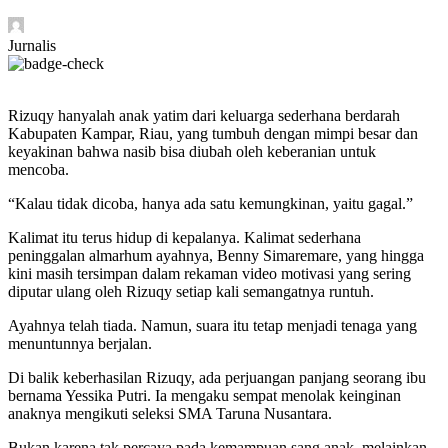
Jurnalis
Rizuqy hanyalah anak yatim dari keluarga sederhana berdarah
Kabupaten Kampar, Riau, yang tumbuh dengan mimpi besar dan
keyakinan bahwa nasib bisa diubah oleh keberanian untuk
mencoba.
“Kalau tidak dicoba, hanya ada satu kemungkinan, yaitu gagal.”
Kalimat itu terus hidup di kepalanya. Kalimat sederhana
peninggalan almarhum ayahnya, Benny Simaremare, yang hingga
kini masih tersimpan dalam rekaman video motivasi yang sering
diputar ulang oleh Rizuqy setiap kali semangatnya runtuh.
Ayahnya telah tiada. Namun, suara itu tetap menjadi tenaga yang
menuntunnya berjalan.
Di balik keberhasilan Rizuqy, ada perjuangan panjang seorang ibu
bernama Yessika Putri. Ia mengaku sempat menolak keinginan
anaknya mengikuti seleksi SMA Taruna Nusantara.
Bukan karena tak percaya pada kemampuan sang anak, melainkan