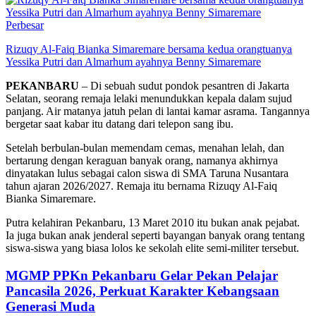
Perbesar
Rizuqy Al-Faiq Bianka Simaremare bersama kedua orangtuanya
Yessika Putri dan Almarhum ayahnya Benny Simaremare
PEKANBARU
– Di sebuah sudut pondok pesantren di Jakarta
Selatan, seorang remaja lelaki menundukkan kepala dalam sujud
panjang. Air matanya jatuh pelan di lantai kamar asrama. Tangannya
bergetar saat kabar itu datang dari telepon sang ibu.
Setelah berbulan-bulan memendam cemas, menahan lelah, dan
bertarung dengan keraguan banyak orang, namanya akhirnya
dinyatakan lulus sebagai calon siswa di SMA Taruna Nusantara
tahun ajaran 2026/2027. Remaja itu bernama Rizuqy Al-Faiq
Bianka Simaremare.
Putra kelahiran Pekanbaru, 13 Maret 2010 itu bukan anak pejabat.
Ia juga bukan anak jenderal seperti bayangan banyak orang tentang
siswa-siswa yang biasa lolos ke sekolah elite semi-militer tersebut.
MGMP PPKn Pekanbaru Gelar Pekan Pelajar
Pancasila 2026, Perkuat Karakter Kebangsaan
Generasi Muda