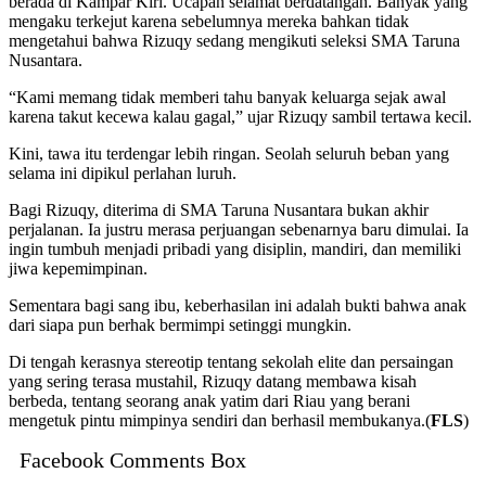
berada di Kampar Kiri. Ucapan selamat berdatangan. Banyak yang
mengaku terkejut karena sebelumnya mereka bahkan tidak
mengetahui bahwa Rizuqy sedang mengikuti seleksi SMA Taruna
Nusantara.
“Kami memang tidak memberi tahu banyak keluarga sejak awal
karena takut kecewa kalau gagal,” ujar Rizuqy sambil tertawa kecil.
Kini, tawa itu terdengar lebih ringan. Seolah seluruh beban yang
selama ini dipikul perlahan luruh.
Bagi Rizuqy, diterima di SMA Taruna Nusantara bukan akhir
perjalanan. Ia justru merasa perjuangan sebenarnya baru dimulai. Ia
ingin tumbuh menjadi pribadi yang disiplin, mandiri, dan memiliki
jiwa kepemimpinan.
Sementara bagi sang ibu, keberhasilan ini adalah bukti bahwa anak
dari siapa pun berhak bermimpi setinggi mungkin.
Di tengah kerasnya stereotip tentang sekolah elite dan persaingan
yang sering terasa mustahil, Rizuqy datang membawa kisah
berbeda, tentang seorang anak yatim dari Riau yang berani
mengetuk pintu mimpinya sendiri dan berhasil membukanya.(
FLS
)
Facebook Comments Box