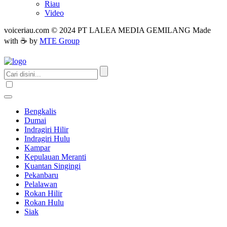
Riau
Video
voiceriau.com © 2024 PT LALEA MEDIA GEMILANG Made
with ☕ by
MTE Group
Bengkalis
Dumai
Indragiri Hilir
Indragiri Hulu
Kampar
Kepulauan Meranti
Kuantan Singingi
Pekanbaru
Pelalawan
Rokan Hilir
Rokan Hulu
Siak