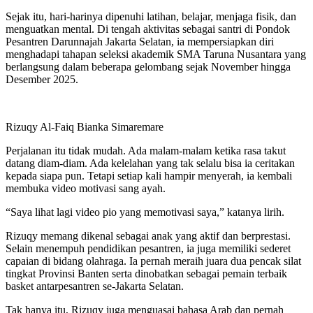
Sejak itu, hari-harinya dipenuhi latihan, belajar, menjaga fisik, dan
menguatkan mental. Di tengah aktivitas sebagai santri di Pondok
Pesantren Darunnajah Jakarta Selatan, ia mempersiapkan diri
menghadapi tahapan seleksi akademik SMA Taruna Nusantara yang
berlangsung dalam beberapa gelombang sejak November hingga
Desember 2025.
Rizuqy Al-Faiq Bianka Simaremare
Perjalanan itu tidak mudah. Ada malam-malam ketika rasa takut
datang diam-diam. Ada kelelahan yang tak selalu bisa ia ceritakan
kepada siapa pun. Tetapi setiap kali hampir menyerah, ia kembali
membuka video motivasi sang ayah.
“Saya lihat lagi video pio yang memotivasi saya,” katanya lirih.
Rizuqy memang dikenal sebagai anak yang aktif dan berprestasi.
Selain menempuh pendidikan pesantren, ia juga memiliki sederet
capaian di bidang olahraga. Ia pernah meraih juara dua pencak silat
tingkat Provinsi Banten serta dinobatkan sebagai pemain terbaik
basket antarpesantren se-Jakarta Selatan.
Tak hanya itu, Rizuqy juga menguasai bahasa Arab dan pernah