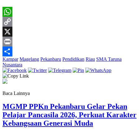
WhatsApp
Copy
Link
X
Print
Kampar
Magelang
Pekanbaru
Pendidikan
Riau
SMA Taruna
Share
Nusantara
Baca Lainnya
MGMP PPKn Pekanbaru Gelar Pekan
Pelajar Pancasila 2026, Perkuat Karakter
Kebangsaan Generasi Muda