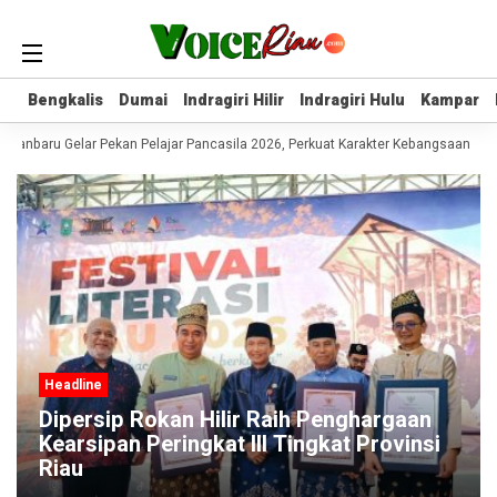
Bengkalis
Bengkalis
Dumai
Dumai
Indragiri Hilir
Indragiri Hilir
Indragiri Hulu
Indragiri Hulu
Kampar
Kampar
anbaru Gelar Pekan Pelajar Pancasila 2026, Perkuat Karakter Kebangsaan Gen
Headline
Dipersip Rokan Hilir Raih Penghargaan
Kearsipan Peringkat III Tingkat Provinsi
Riau