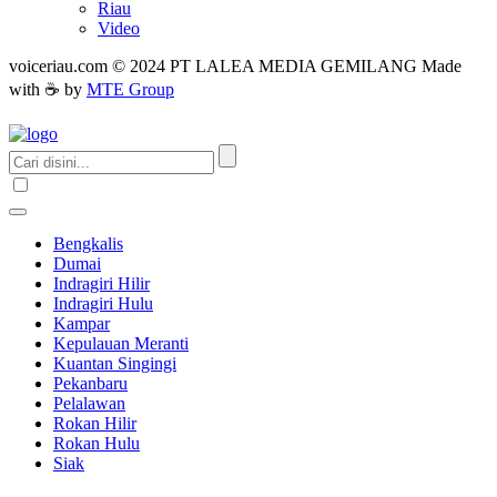
Riau
Video
voiceriau.com © 2024 PT LALEA MEDIA GEMILANG Made
with ☕ by
MTE Group
Bengkalis
Dumai
Indragiri Hilir
Indragiri Hulu
Kampar
Kepulauan Meranti
Kuantan Singingi
Pekanbaru
Pelalawan
Rokan Hilir
Rokan Hulu
Siak