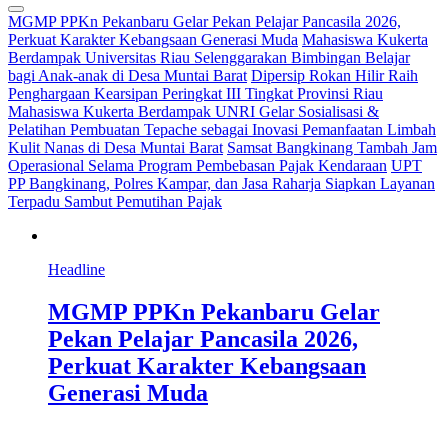
MGMP PPKn Pekanbaru Gelar Pekan Pelajar Pancasila 2026,
Perkuat Karakter Kebangsaan Generasi Muda
Mahasiswa Kukerta
Berdampak Universitas Riau Selenggarakan Bimbingan Belajar
bagi Anak-anak di Desa Muntai Barat
Dipersip Rokan Hilir Raih
Penghargaan Kearsipan Peringkat III Tingkat Provinsi Riau
Mahasiswa Kukerta Berdampak UNRI Gelar Sosialisasi &
Pelatihan Pembuatan Tepache sebagai Inovasi Pemanfaatan Limbah
Kulit Nanas di Desa Muntai Barat
Samsat Bangkinang Tambah Jam
Operasional Selama Program Pembebasan Pajak Kendaraan
UPT
PP Bangkinang, Polres Kampar, dan Jasa Raharja Siapkan Layanan
Terpadu Sambut Pemutihan Pajak
Headline
MGMP PPKn Pekanbaru Gelar
Pekan Pelajar Pancasila 2026,
Perkuat Karakter Kebangsaan
Generasi Muda