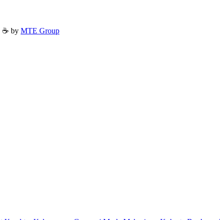
h ☕ by
MTE Group