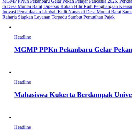
MGMP PPKn Pekanbaru Gelar Pekan Pelajar Pancasila 2026, Perkua
di Desa Muntai Barat
Dipersip Rokan Hilir Raih Penghargaan Kearsip
Inovasi Pemanfaatan Limbah Kulit Nanas di Desa Muntai Barat
Sams
Raharja Siapkan Layanan Terpadu Sambut Pemutihan Pajak
Headline
MGMP PPKn Pekanbaru Gelar Pekan Pe
Headline
Mahasiswa Kukerta Berdampak Univers
Headline