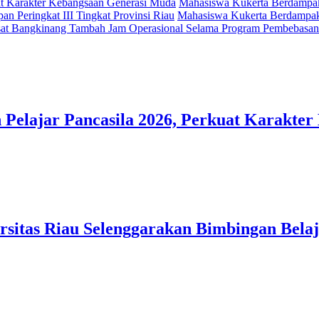
t Karakter Kebangsaan Generasi Muda
Mahasiswa Kukerta Berdampak 
an Peringkat III Tingkat Provinsi Riau
Mahasiswa Kukerta Berdampak 
at Bangkinang Tambah Jam Operasional Selama Program Pembebasan
lajar Pancasila 2026, Perkuat Karakter
itas Riau Selenggarakan Bimbingan Belaj