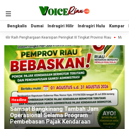
Bengkalis
Bengkalis
Dumai
Dumai
Indragiri Hilir
Indragiri Hilir
Indragiri Hulu
Indragiri Hulu
Kampar
Kampar
n Hilir Raih Penghargaan Kearsipan Peringkat III Tingkat Provinsi Riau
Mahasis
Headline
Samsat Bangkinang Tambah Jam
Operasional Selama Program
Pembebasan Pajak Kendaraan