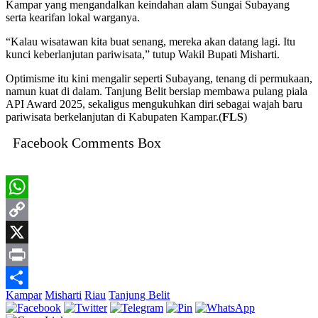
Kampar yang mengandalkan keindahan alam Sungai Subayang
serta kearifan lokal warganya.
“Kalau wisatawan kita buat senang, mereka akan datang lagi. Itu
kunci keberlanjutan pariwisata,” tutup Wakil Bupati Misharti.
Optimisme itu kini mengalir seperti Subayang, tenang di permukaan,
namun kuat di dalam. Tanjung Belit bersiap membawa pulang piala
API Award 2025, sekaligus mengukuhkan diri sebagai wajah baru
pariwisata berkelanjutan di Kabupaten Kampar.(
FLS
)
Facebook Comments Box
WhatsApp
Copy
Link
X
Print
Kampar
Misharti
Riau
Tanjung Belit
Share