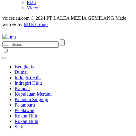
Riau
Video
voiceriau.com © 2024 PT LALEA MEDIA GEMILANG Made
with ☕ by
MTE Group
Bengkalis
Dumai
Indragiri Hilir
Indragiri Hulu
Kampar
Kepulauan Meranti
Kuantan Singingi
Pekanbaru
Pelalawan
Rokan Hilir
Rokan Hulu
Siak