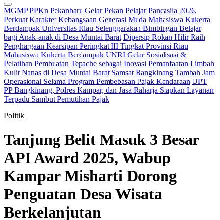
MGMP PPKn Pekanbaru Gelar Pekan Pelajar Pancasila 2026,
Perkuat Karakter Kebangsaan Generasi Muda
Mahasiswa Kukerta
Berdampak Universitas Riau Selenggarakan Bimbingan Belajar
bagi Anak-anak di Desa Muntai Barat
Dipersip Rokan Hilir Raih
Penghargaan Kearsipan Peringkat III Tingkat Provinsi Riau
Mahasiswa Kukerta Berdampak UNRI Gelar Sosialisasi &
Pelatihan Pembuatan Tepache sebagai Inovasi Pemanfaatan Limbah
Kulit Nanas di Desa Muntai Barat
Samsat Bangkinang Tambah Jam
Operasional Selama Program Pembebasan Pajak Kendaraan
UPT
PP Bangkinang, Polres Kampar, dan Jasa Raharja Siapkan Layanan
Terpadu Sambut Pemutihan Pajak
Politik
Tanjung Belit Masuk 3 Besar
API Award 2025, Wabup
Kampar Misharti Dorong
Penguatan Desa Wisata
Berkelanjutan