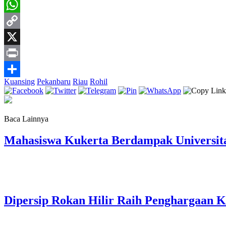
WhatsApp
Copy
Link
X
Print
Kuansing
Pekanbaru
Riau
Rohil
Share
Baca Lainnya
Mahasiswa Kukerta Berdampak Universita
Dipersip Rokan Hilir Raih Penghargaan Ke