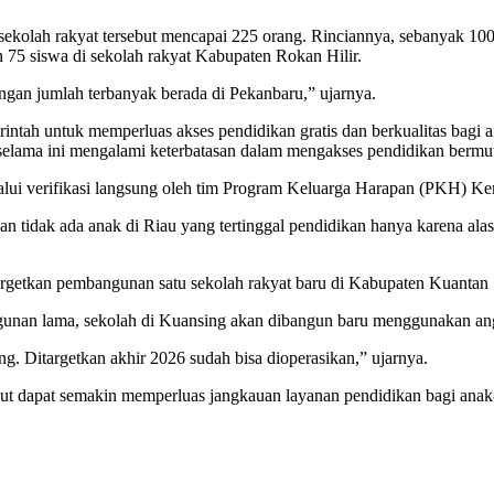
a sekolah rakyat tersebut mencapai 225 orang. Rinciannya, sebanyak 10
n 75 siswa di sekolah rakyat Kabupaten Rokan Hilir.
engan jumlah terbanyak berada di Pekanbaru,” ujarnya.
ntah untuk memperluas akses pendidikan gratis dan berkualitas bagi 
selama ini mengalami keterbatasan dalam mengakses pendidikan bermu
elalui verifikasi langsung oleh tim Program Keluarga Harapan (PKH) Ke
 tidak ada anak di Riau yang tertinggal pendidikan hanya karena ala
enargetkan pembangunan satu sekolah rakyat baru di Kabupaten Kuantan
unan lama, sekolah di Kuansing akan dibangun baru menggunakan an
g. Ditargetkan akhir 2026 sudah bisa dioperasikan,” ujarnya.
ut dapat semakin memperluas jangkauan layanan pendidikan bagi anak-