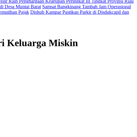
ilir Raih Penghargaan Kearsipan Peringkat III Tingkat Provinsi Riau
di Desa Muntai Barat
Samsat Bangkinang Tambah Jam Operasional
emutihan Pajak
Dishub Kampar Pastikan Parkir di Disdukcapil dan
ri Keluarga Miskin