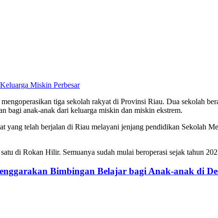
Perbesar
 mengoperasikan tiga sekolah rakyat di Provinsi Riau. Dua sekolah be
an bagi anak-anak dari keluarga miskin dan miskin ekstrem.
kyat yang telah berjalan di Riau melayani jenjang pendidikan Sekol
n satu di Rokan Hilir. Semuanya sudah mulai beroperasi sejak tahun 202
enggarakan Bimbingan Belajar bagi Anak-anak di De