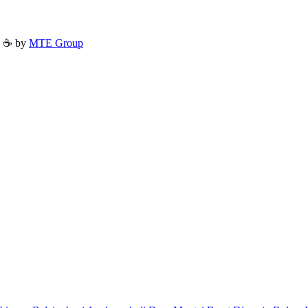
h ☕ by
MTE Group