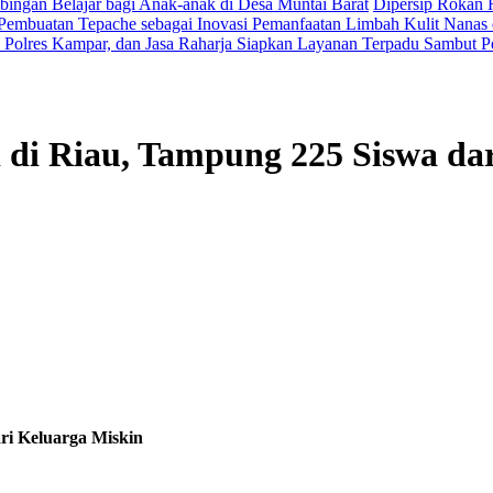
ingan Belajar bagi Anak-anak di Desa Muntai Barat
Dipersip Rokan H
Pembuatan Tepache sebagai Inovasi Pemanfaatan Limbah Kulit Nanas 
Polres Kampar, dan Jasa Raharja Siapkan Layanan Terpadu Sambut P
 di Riau, Tampung 225 Siswa da
ri Keluarga Miskin