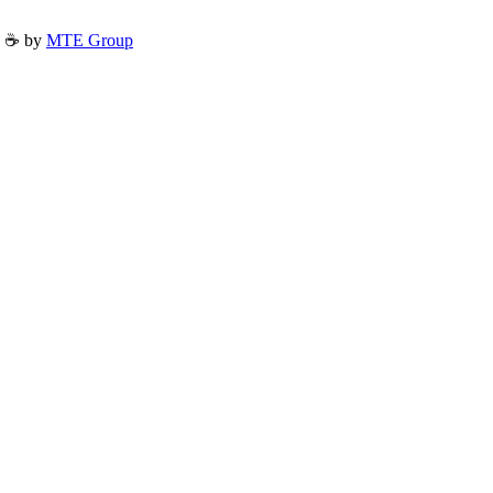
h ☕ by
MTE Group